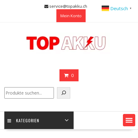
Skip
service@topakku.ch
Deutsch
▼
to
Mein Konto
content
0
Suchen
KATEGORIEN