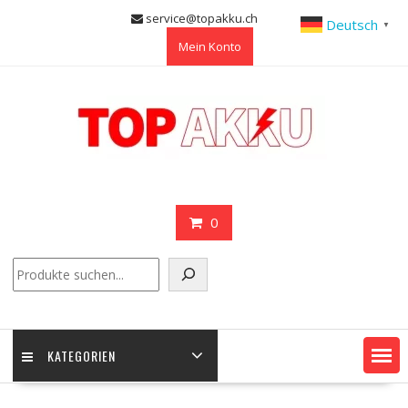
Skip
service@topakku.ch
Deutsch
▼
to
Mein Konto
content
0
Suchen
KATEGORIEN