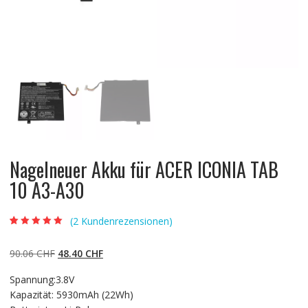
Nagelneuer Akku für ACER ICONIA TAB
10 A3-A30
(
2
Kundenrezensionen)
Bewertet mit
2
5.00
von 5,
basierend auf
Ursprünglicher
Aktueller
90.06
CHF
48.40
CHF
Kundenbewertun
gen
Preis
Preis
Spannung:3.8V
war:
ist:
Kapazität: 5930mAh (22Wh)
90.06 CHF
48.40 CHF.