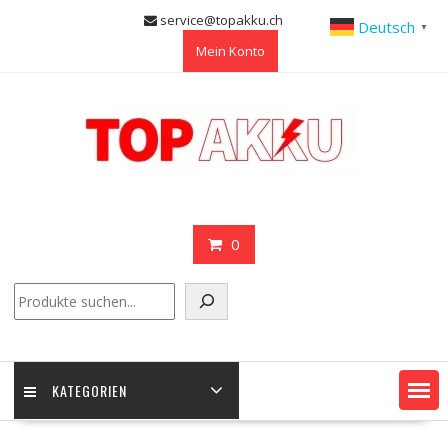
Skip
service@topakku.ch
Deutsch
▼
to
Mein Konto
content
0
Suchen
KATEGORIEN