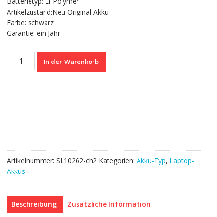
Batterietyp: Li-Polymer
Artikelzustand:Neu Original-Akku
Farbe: schwarz
Garantie: ein Jahr
Nagelneuer
In den Warenkorb
Akku
für
ACER
ICONIA
TAB
10
A3-
A30
Menge
Artikelnummer:
SL10262-ch2
Kategorien:
Akku-Typ
,
Laptop-
Akkus
Beschreibung
Zusätzliche Information