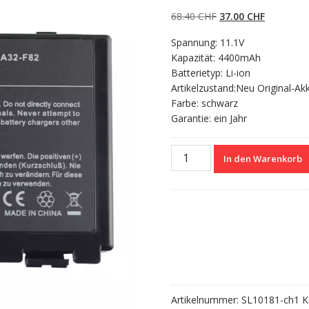
5.00
von 5,
basierend auf
Ursprünglicher
Aktueller
68.40
CHF
37.00
CHF
Kundenbewertun
gen
Preis
Preis
Spannung: 11.1V
war:
ist:
Kapazität: 4400mAh
68.40 CHF
37.00 CHF
Batterietyp: Li-ion
Artikelzustand:Neu Original-Ak
Farbe: schwarz
Garantie: ein Jahr
Nagelneuer
In den Warenkorb
Akku
für
ASUS
A32-
F82
Menge
Artikelnummer:
SL10181-ch1
K