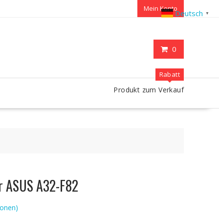
Mein Konto
Deutsch
▼
0
Rabatt
Produkt zum Verkauf
ür ASUS A32-F82
onen)