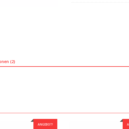
onen (2)
ANGEBOT!
A