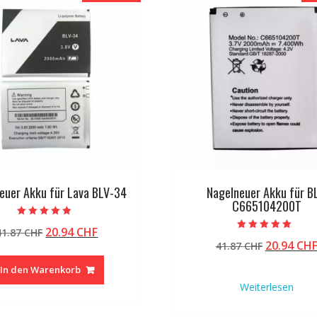
euer Akku für Lava BLV-34
Nagelneuer Akku für B
C665104200T
Bewertet mit
Ursprünglicher
Aktueller
20.94
CHF
41.87
CHF
4.50
Bewertet mit
von 5
Ursprüng
20.94
CH
Preis
Preis
41.87
CHF
5.00
von 5
Preis
war:
ist:
In den Warenkorb
war:
41.87 CHF
20.94 CHF.
Weiterlesen
41.87 CHF