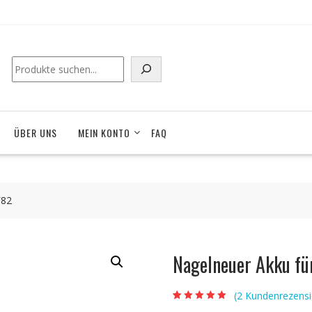
Suchen
ÜBER UNS
MEIN KONTO
FAQ
F82
Nagelneuer Akku f
(
2
Kundenrezensi
Bewertet mit
2