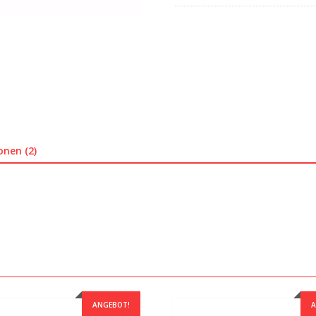
onen (2)
ANGEBOT!
A