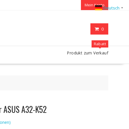
Mein Konto
Deutsch
▼
0
Rabatt
Produkt zum Verkauf
ür ASUS A32-K52
onen)