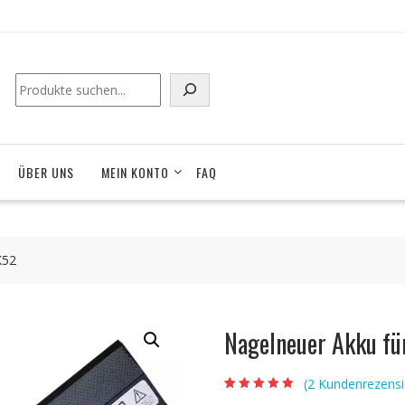
Suchen
ÜBER UNS
MEIN KONTO
FAQ
K52
Nagelneuer Akku f
(
2
Kundenrezensi
Bewertet mit
2