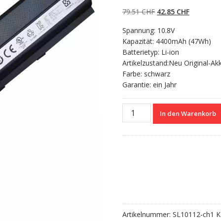
5.00
von 5,
basierend auf
Ursprünglicher
Aktueller
79.51
CHF
42.85
CHF
Kundenbewertun
gen
Preis
Preis
Spannung: 10.8V
war:
ist:
Kapazität: 4400mAh (47Wh)
79.51 CHF
42.85 CHF
Batterietyp: Li-ion
Artikelzustand:Neu Original-Ak
Farbe: schwarz
Garantie: ein Jahr
Nagelneuer
In den Warenkorb
Akku
für
ASUS
A32-
K52
Menge
Artikelnummer:
SL10112-ch1
K