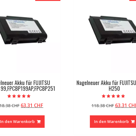
lneuer Akku für FUJITSU
Nagelneuer Akku für FUJITSU
199,FPCBP199AP,FPCBP251
H250
Bewertet mit
Bewertet mit
Ursprünglicher
Aktueller
Ursprüng
63.31
CHF
63.31
CH
18.38
CHF
118.38
CHF
5.00
5.00
von 5
von 5
Preis
Preis
Preis
war:
ist:
war:
In den Warenkorb
In den Warenkorb
118.38 CHF
63.31 CHF.
118.38 C