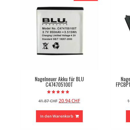
Nagelneuer Akku für BLU
Nage
C474705100T
FPCBP
Bewertet mit
Ursprünglicher
Aktueller
20.94
CHF
41.87
CHF
1
4.50
von 5
Preis
Preis
war:
ist:
In den Warenkorb
41.87 CHF
20.94 CHF.