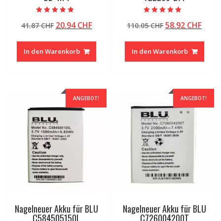
Bewertet mit
Bewertet mit
Ursprünglicher
Aktueller
Ursprüngliche
Aktu
20.94
CHF
58.92
CHF
41.87
CHF
110.05
CHF
5.00
5.00
von 5
von 5
Preis
Preis
Preis
Preis
war:
ist:
war:
ist:
In den Warenkorb
In den Warenkorb
41.87 CHF
20.94 CHF.
110.05 CHF
58.92
ANGEBOT!
ANGEBOT!
Nagelneuer Akku für BLU
Nagelneuer Akku für BLU
C584505150L
C726004200T