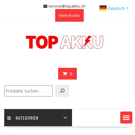
Skip
service@topakku.ch
Deutsch
▼
to
Mein Konto
content
0
Suchen
KATEGORIEN