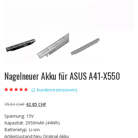
Nagelneuer Akku für ASUS A41-X550
(
2
Kundenrezensionen)
Bewertet mit
2
5.00
von 5,
basierend auf
Ursprünglicher
Aktueller
79.51
CHF
42.85
CHF
Kundenbewertun
gen
Preis
Preis
Spannung: 15V
war:
ist:
Kapazität: 2950mAh (44Wh)
79.51 CHF
42.85 CHF.
Batterietyp: Li-ion
Artikelzustand:Neu Original-Akku