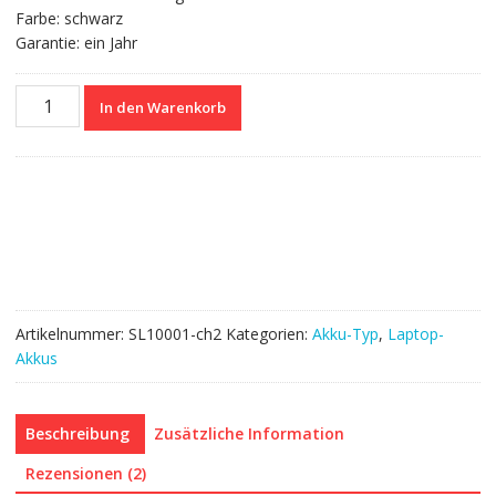
Farbe: schwarz
Garantie: ein Jahr
Nagelneuer
In den Warenkorb
Akku
für
ASUS
A41-
X550
Menge
Artikelnummer:
SL10001-ch2
Kategorien:
Akku-Typ
,
Laptop-
Akkus
Beschreibung
Zusätzliche Information
Rezensionen (2)