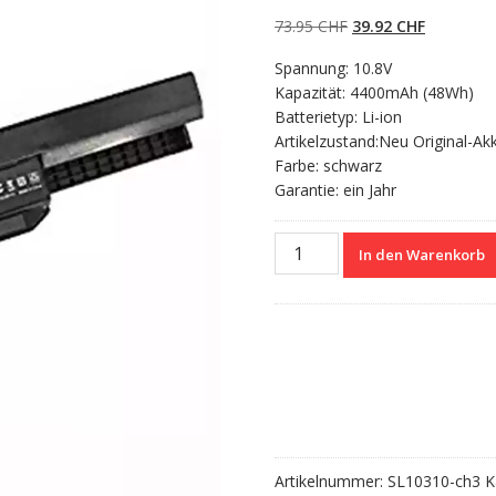
5.00
von 5,
basierend auf
Ursprünglicher
Aktueller
73.95
CHF
39.92
CHF
Kundenbewertun
gen
Preis
Preis
Spannung: 10.8V
war:
ist:
Kapazität: 4400mAh (48Wh)
73.95 CHF
39.92 CHF
Batterietyp: Li-ion
Artikelzustand:Neu Original-Ak
Farbe: schwarz
Garantie: ein Jahr
Nagelneuer
In den Warenkorb
Akku
für
ASUS
A43S,A53S,A54S,A83S
Menge
Artikelnummer:
SL10310-ch3
K