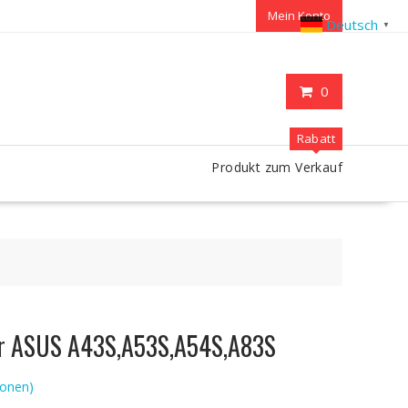
Mein Konto
Deutsch
▼
0
Rabatt
Produkt zum Verkauf
ür ASUS A43S,A53S,A54S,A83S
onen)