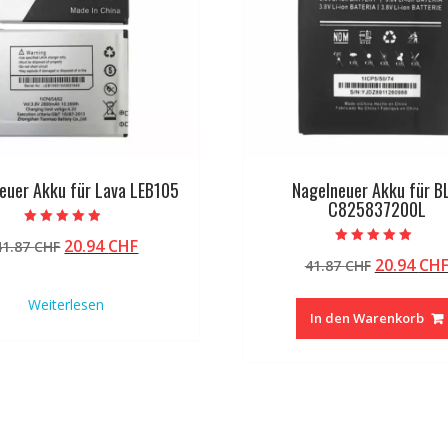
euer Akku für Lava LEB105
Nagelneuer Akku für B
C825837200L
Bewertet mit
Ursprünglicher
Aktueller
20.94
CHF
41.87
CHF
4.50
Bewertet mit
von 5
Ursprüng
20.94
CH
Preis
Preis
41.87
CHF
5.00
von 5
Preis
war:
ist:
Weiterlesen
war:
41.87 CHF
20.94 CHF.
In den Warenkorb
41.87 CHF