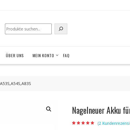
Suchen
ÜBER UNS
MEIN KONTO
FAQ
,A53S,A54S,A83S
Nagelneuer Akku f
(
2
Kundenrezensi
Bewertet mit
2