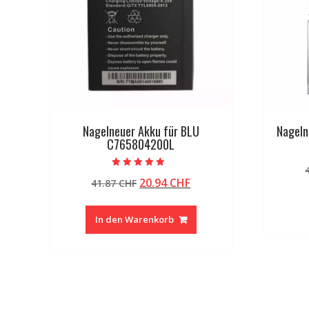
Nagelneuer Akku für BLU
Nageln
C765804200L
Bewertet mit
Ursprünglicher
Aktueller
20.94
CHF
41.87
CHF
5.00
von 5
Preis
Preis
war:
ist:
In den Warenkorb
41.87 CHF
20.94 CHF.