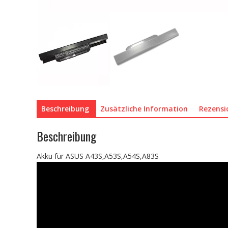
Beschreibung
Zusätzliche Information
Rezensi
Beschreibung
Akku für ASUS A43S,A53S,A54S,A83S