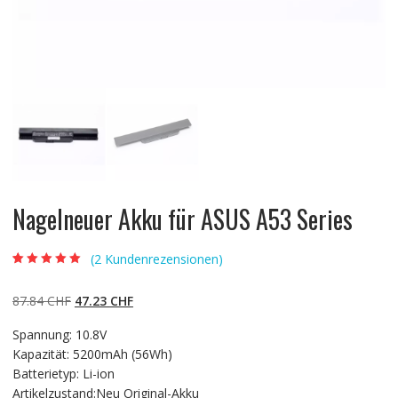
Nagelneuer Akku für ASUS A53 Series
(
2
Kundenrezensionen)
Bewertet mit
2
5.00
von 5,
basierend auf
Ursprünglicher
Aktueller
87.84
CHF
47.23
CHF
Kundenbewertun
gen
Preis
Preis
Spannung: 10.8V
war:
ist:
Kapazität: 5200mAh (56Wh)
87.84 CHF
47.23 CHF.
Batterietyp: Li-ion
Artikelzustand:Neu Original-Akku