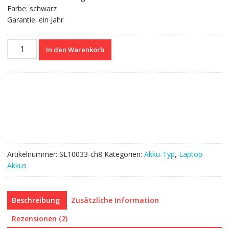
Farbe: schwarz
Garantie: ein Jahr
Nagelneuer
In den Warenkorb
Akku
für
ASUS
A53
Series
Menge
Artikelnummer:
SL10033-ch8
Kategorien:
Akku-Typ
,
Laptop-
Akkus
Beschreibung
Zusätzliche Information
Rezensionen (2)