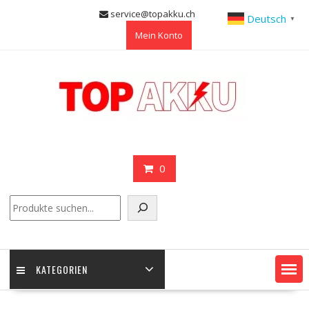
Skip
service@topakku.ch
Deutsch
▼
to
Mein Konto
content
0
Suchen
KATEGORIEN