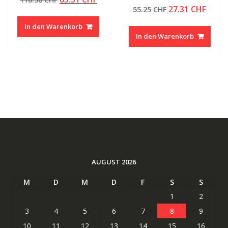
Bewertet mit
von 5
Ursprünglicher
Aktue
27.31
CHF
Preis
Preis
55.25
CHF
5.00
von 5
Preis
Preis
war:
ist:
In den Warenkorb
war:
ist:
118.38 CHF
63.31 CHF.
In den Warenkorb
55.25 CHF
27.31
AUGUST 2026
M
D
M
D
F
S
S
1
2
3
4
5
6
7
8
9
10
11
12
13
14
15
16