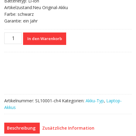
Batterietyp: Li-ion
Artikelzustand:Neu Original-Akku
Farbe: schwarz
Garantie: ein Jahr
Nagelneuer
In den Warenkorb
Akku
für
ASUS
A550,K450,F450
Menge
Artikelnummer:
SL10001-ch4
Kategorien:
Akku-Typ
,
Laptop-
Akkus
Beschreibung
Zusätzliche Information