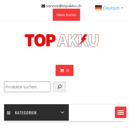
Skip
service@topakku.ch
Deutsch
▼
to
Mein Konto
content
0
Suchen
KATEGORIEN