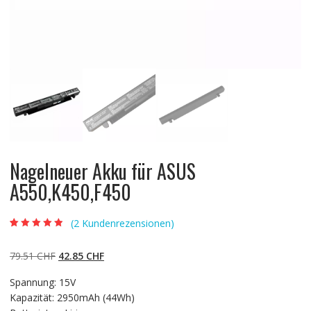
Nagelneuer Akku für ASUS
A550,K450,F450
(
2
Kundenrezensionen)
Bewertet mit
2
4.50
von 5,
basierend auf
Ursprünglicher
Aktueller
79.51
CHF
42.85
CHF
Kundenbewert
ungen
Preis
Preis
Spannung: 15V
war:
ist:
Kapazität: 2950mAh (44Wh)
79.51 CHF
42.85 CHF.