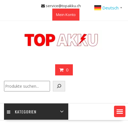
Skip
service@topakku.ch
Deutsch
▼
to
Mein Konto
content
0
Suchen
KATEGORIEN