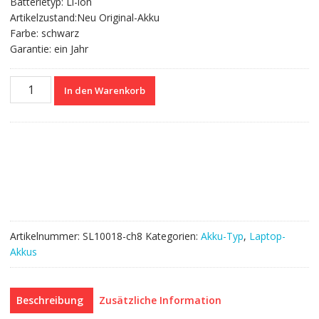
Batterietyp: Li-ion
Artikelzustand:Neu Original-Akku
Farbe: schwarz
Garantie: ein Jahr
Nagelneuer
In den Warenkorb
Akku
für
ASUS
D550MA,D550MA-
DS01
Menge
Artikelnummer:
SL10018-ch8
Kategorien:
Akku-Typ
,
Laptop-
Akkus
Beschreibung
Zusätzliche Information