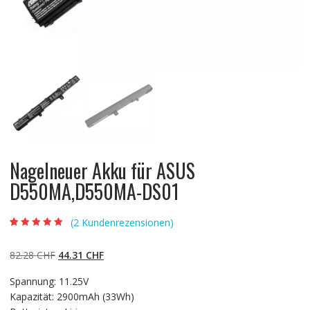
Nagelneuer Akku für ASUS
D550MA,D550MA-DS01
(
2
Kundenrezensionen)
Bewertet mit
2
5.00
von 5,
basierend auf
Ursprünglicher
Aktueller
82.28
CHF
44.31
CHF
Kundenbewertun
gen
Preis
Preis
Spannung: 11.25V
war:
ist:
Kapazität: 2900mAh (33Wh)
82.28 CHF
44.31 CHF.