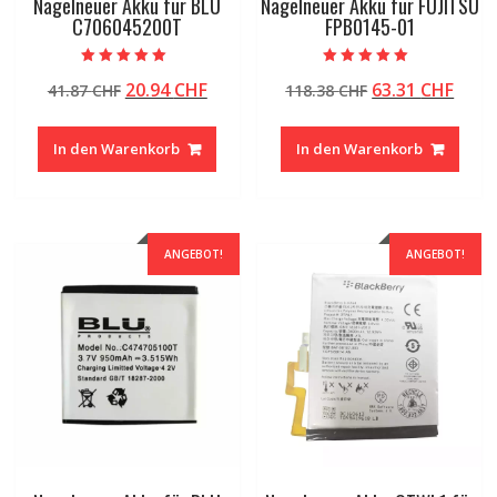
Nagelneuer Akku für BLU
Nagelneuer Akku für FUJITSU
C706045200T
FPB0145-01
Bewertet mit
Bewertet mit
Ursprünglicher
Aktueller
Ursprüngliche
Aktu
20.94
CHF
63.31
CHF
41.87
CHF
118.38
CHF
5.00
5.00
von 5
von 5
Preis
Preis
Preis
Preis
war:
ist:
war:
ist:
In den Warenkorb
In den Warenkorb
41.87 CHF
20.94 CHF.
118.38 CHF
63.31
ANGEBOT!
ANGEBOT!