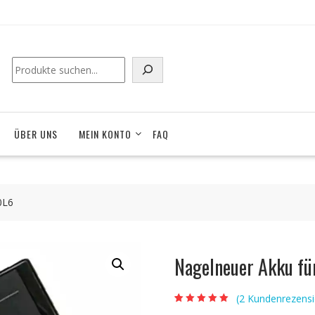
Suchen
ÜBER UNS
MEIN KONTO
FAQ
0L6
Nagelneuer Akku f
(
2
Kundenrezensi
Bewertet mit
2