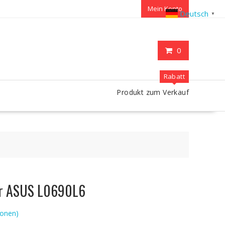
Mein Konto
Deutsch
▼
0
Rabatt
Produkt zum Verkauf
ür ASUS L0690L6
onen)