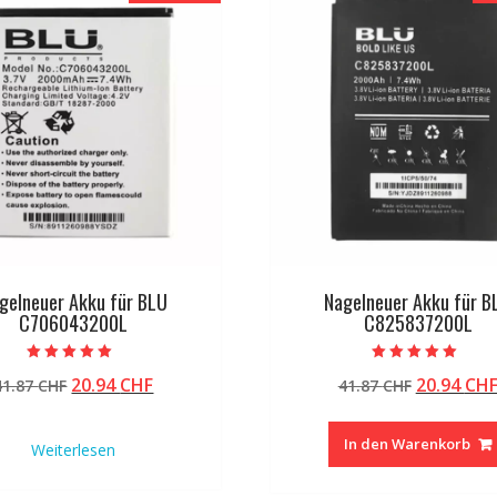
gelneuer Akku für BLU
Nagelneuer Akku für B
C706043200L
C825837200L
Bewertet mit
Bewertet mit
Ursprünglicher
Aktueller
Ursprüng
20.94
CHF
20.94
CH
41.87
CHF
41.87
CHF
5.00
5.00
von 5
von 5
Preis
Preis
Preis
war:
ist:
war:
In den Warenkorb
Weiterlesen
41.87 CHF
20.94 CHF.
41.87 CHF