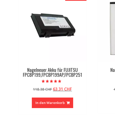
Nagelneuer Akku für FUJITSU
Na
FPCBP199,FPCBP199AP,FPCBP251
Bewertet mit
Ursprünglicher
Aktueller
63.31
CHF
118.38
CHF
5.00
von 5
Preis
Preis
war:
ist:
In den Warenkorb
118.38 CHF
63.31 CHF.