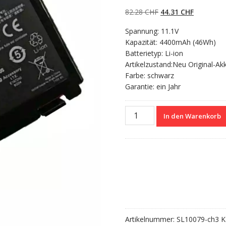
5.00
von 5,
basierend auf
Ursprünglicher
Aktueller
82.28
CHF
44.31
CHF
Kundenbewertun
gen
Preis
Preis
Spannung: 11.1V
war:
ist:
Kapazität: 4400mAh (46Wh)
82.28 CHF
44.31 CHF
Batterietyp: Li-ion
Artikelzustand:Neu Original-Ak
Farbe: schwarz
Garantie: ein Jahr
Nagelneuer
In den Warenkorb
Akku
für
ASUS
L0690L6
Menge
Artikelnummer:
SL10079-ch3
K