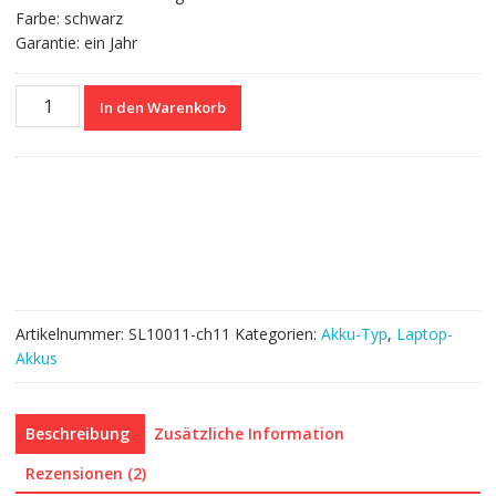
Farbe: schwarz
Garantie: ein Jahr
Nagelneuer
In den Warenkorb
Akku
für
ASUS
X53
Series
Menge
Artikelnummer:
SL10011-ch11
Kategorien:
Akku-Typ
,
Laptop-
Akkus
Beschreibung
Zusätzliche Information
Rezensionen (2)