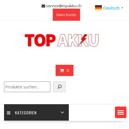
Skip
service@topakku.ch
Deutsch
▼
to
Mein Konto
content
0
Suchen
KATEGORIEN