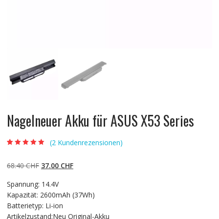
Nagelneuer Akku für ASUS X53 Series
(
2
Kundenrezensionen)
Bewertet mit
2
5.00
von 5,
basierend auf
Ursprünglicher
Aktueller
68.40
CHF
37.00
CHF
Kundenbewertun
gen
Preis
Preis
Spannung: 14.4V
war:
ist:
Kapazität: 2600mAh (37Wh)
68.40 CHF
37.00 CHF.
Batterietyp: Li-ion
Artikelzustand:Neu Original-Akku