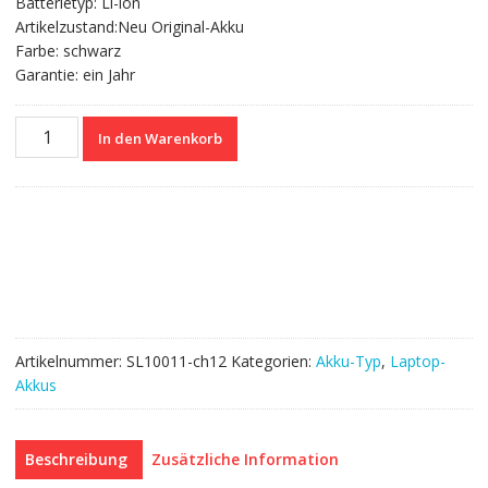
Batterietyp: Li-ion
Artikelzustand:Neu Original-Akku
Farbe: schwarz
Garantie: ein Jahr
Nagelneuer
In den Warenkorb
Akku
für
ASUS
X54
Series,X54C,X54H
Menge
Artikelnummer:
SL10011-ch12
Kategorien:
Akku-Typ
,
Laptop-
Akkus
Beschreibung
Zusätzliche Information