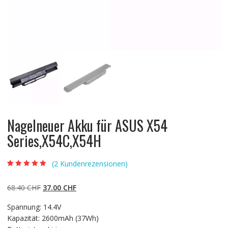
Nagelneuer Akku für ASUS X54
Series,X54C,X54H
(
2
Kundenrezensionen)
Bewertet mit
2
5.00
von 5,
basierend auf
Ursprünglicher
Aktueller
68.40
CHF
37.00
CHF
Kundenbewertun
gen
Preis
Preis
Spannung: 14.4V
war:
ist:
Kapazität: 2600mAh (37Wh)
68.40 CHF
37.00 CHF.