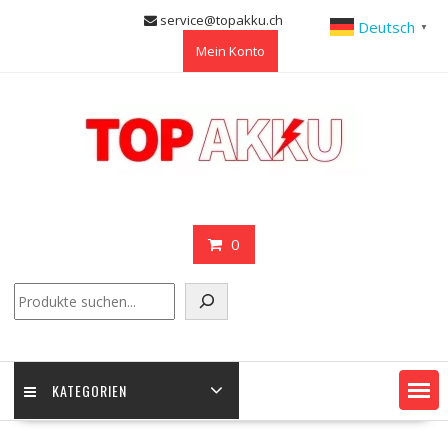
Skip
service@topakku.ch
Deutsch
▼
to
Mein Konto
content
0
Suchen
KATEGORIEN