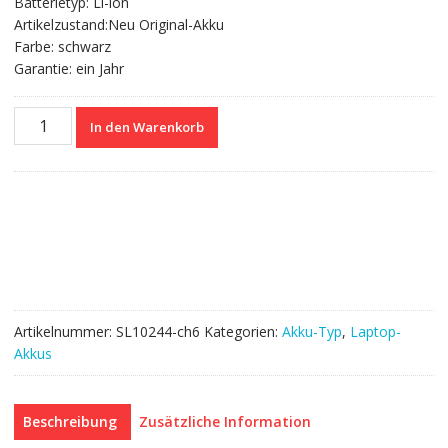
Batterietyp: Li-ion
Artikelzustand:Neu Original-Akku
Farbe: schwarz
Garantie: ein Jahr
Nagelneuer
In den Warenkorb
Akku
für
ASUS
X55,X55Sa,X55Sr,X55Sv
Menge
Artikelnummer:
SL10244-ch6
Kategorien:
Akku-Typ
,
Laptop-
Akkus
Beschreibung
Zusätzliche Information