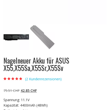
Nagelneuer Akku für ASUS
X55,X55Sa,X55Sr,X55Sv
(
2
Kundenrezensionen)
Bewertet mit
2
5.00
von 5,
basierend auf
Ursprünglicher
Aktueller
79.51
CHF
42.85
CHF
Kundenbewertun
gen
Preis
Preis
Spannung: 11.1V
war:
ist:
Kapazität: 4400mAh (48Wh)
79.51 CHF
42.85 CHF.