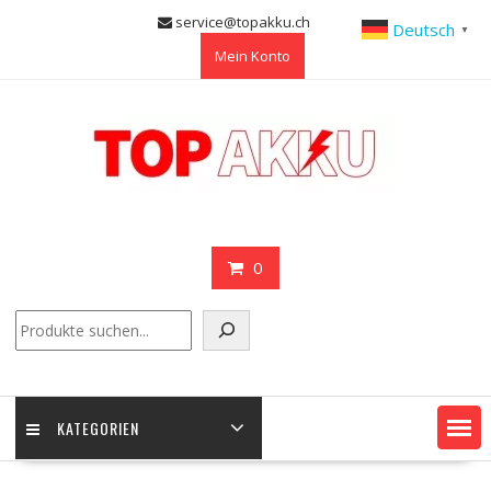
Skip
service@topakku.ch
Deutsch
▼
to
Mein Konto
content
0
Suchen
KATEGORIEN