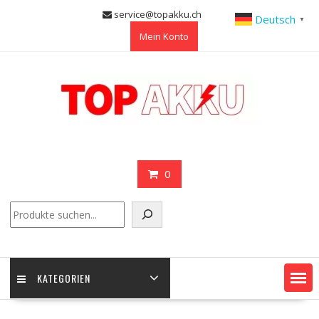
Skip
service@topakku.ch
Deutsch
▼
to
Mein Konto
content
0
Suchen
KATEGORIEN