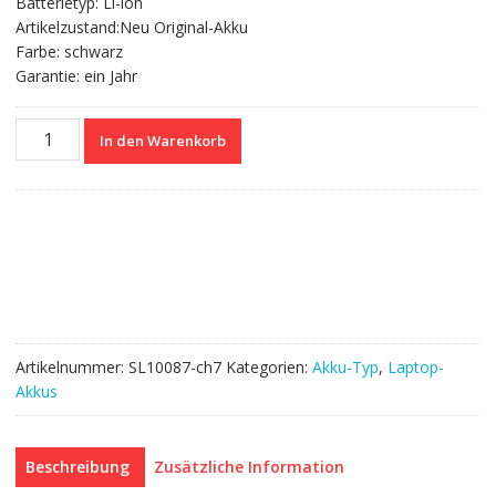
Batterietyp: Li-ion
Artikelzustand:Neu Original-Akku
Farbe: schwarz
Garantie: ein Jahr
Nagelneuer
In den Warenkorb
Akku
für
ChiliGreen
A14-
21-
4S1P2200-
0
Menge
Artikelnummer:
SL10087-ch7
Kategorien:
Akku-Typ
,
Laptop-
Akkus
Beschreibung
Zusätzliche Information