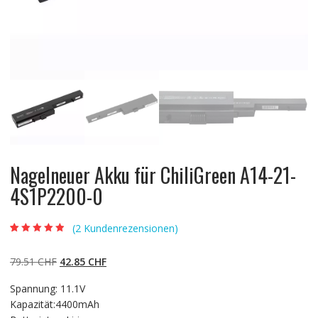
Nagelneuer Akku für ChiliGreen A14-21-
4S1P2200-0
(
2
Kundenrezensionen)
Bewertet mit
2
4.50
von 5,
basierend auf
Ursprünglicher
Aktueller
79.51
CHF
42.85
CHF
Kundenbewert
ungen
Preis
Preis
Spannung: 11.1V
war:
ist:
Kapazität:4400mAh
79.51 CHF
42.85 CHF.