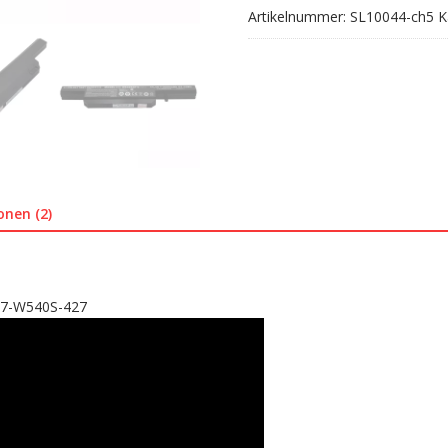
Artikelnummer:
SL10044-ch5
K
4W42,6-
87-
W540S-
427
Menge
onen (2)
87-W540S-427