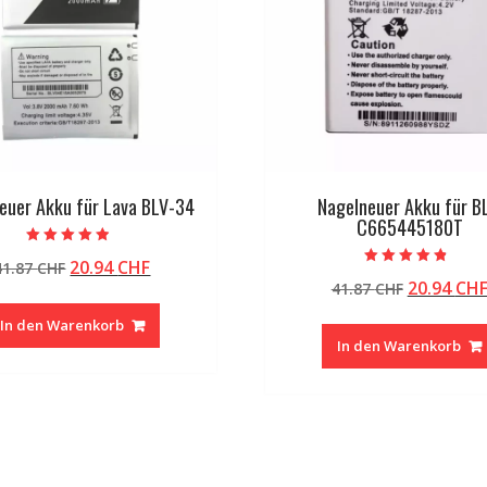
euer Akku für Lava BLV-34
Nagelneuer Akku für B
C665445180T
Bewertet mit
Ursprünglicher
Aktueller
20.94
CHF
41.87
CHF
4.50
Bewertet mit
von 5
Ursprüng
20.94
CH
Preis
Preis
41.87
CHF
4.50
von 5
Preis
war:
ist:
In den Warenkorb
war:
41.87 CHF
20.94 CHF.
In den Warenkorb
41.87 CHF