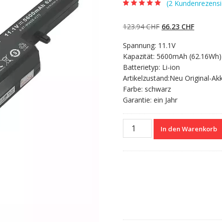
(
2
Kundenrezensi
Bewertet mit
2
5.00
von 5,
basierend auf
Ursprünglicher
Aktueller
123.94
CHF
66.23
CHF
Kundenbewertun
gen
Preis
Preis
Spannung: 11.1V
war:
ist:
Kapazität: 5600mAh (62.16Wh)
123.94 CHF
66.23 CH
Batterietyp: Li-ion
Artikelzustand:Neu Original-Ak
Farbe: schwarz
Garantie: ein Jahr
Nagelneuer
In den Warenkorb
Akku
für
CLEVO
6-
87-
W540S-
4W41,6-
87-
W540S-