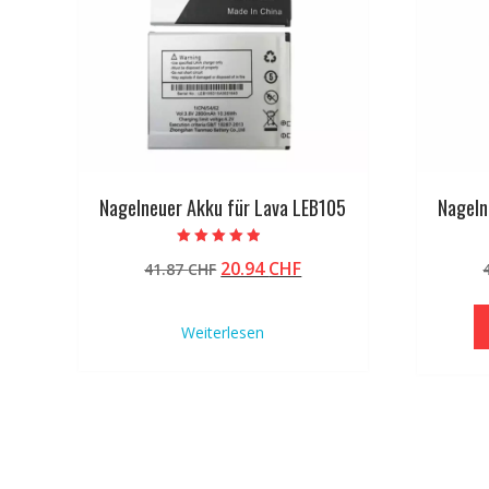
Nagelneuer Akku für Lava LEB105
Nageln
Bewertet mit
Ursprünglicher
Aktueller
20.94
CHF
41.87
CHF
4.50
von 5
Preis
Preis
war:
ist:
Weiterlesen
41.87 CHF
20.94 CHF.