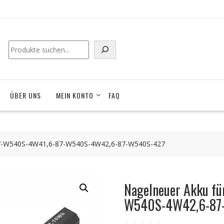
Suchen
ÜBER UNS
MEIN KONTO
FAQ
87-W540S-4W41,6-87-W540S-4W42,6-87-W540S-427
Nagelneuer Akku f
W540S-4W42,6-87