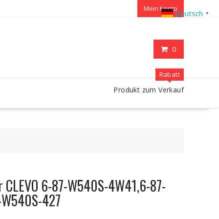
Mein Konto
Deutsch
▼
0
Rabatt
Produkt zum Verkauf
ür CLEVO 6-87-W540S-4W41,6-87-
-W540S-427