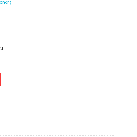
onen)
F.
ku