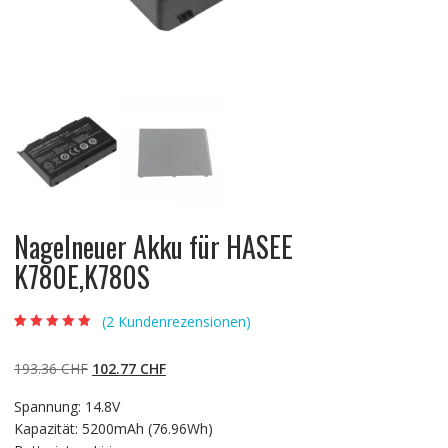
Nagelneuer Akku für HASEE
K780E,K780S
(
2
Kundenrezensionen)
Bewertet mit
2
4.50
von 5,
basierend auf
Ursprünglicher
Aktueller
193.36
CHF
102.77
CHF
Kundenbewert
ungen
Preis
Preis
Spannung: 14.8V
war:
ist:
Kapazität: 5200mAh (76.96Wh)
193.36 CHF
102.77 CHF.