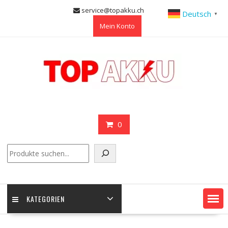
Skip
service@topakku.ch
Deutsch
▼
to
Mein Konto
content
0
Suchen
KATEGORIEN