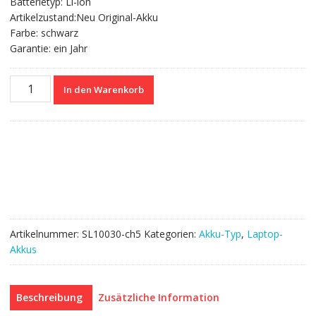
Batterietyp: Li-ion
Artikelzustand:Neu Original-Akku
Farbe: schwarz
Garantie: ein Jahr
Nagelneuer
In den Warenkorb
Akku
für
HASEE
K780E,K780S
Menge
Artikelnummer:
SL10030-ch5
Kategorien:
Akku-Typ
,
Laptop-
Akkus
Beschreibung
Zusätzliche Information