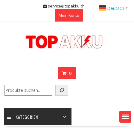
Skip
service@topakku.ch
Deutsch
▼
to
Mein Konto
content
0
Suchen
KATEGORIEN