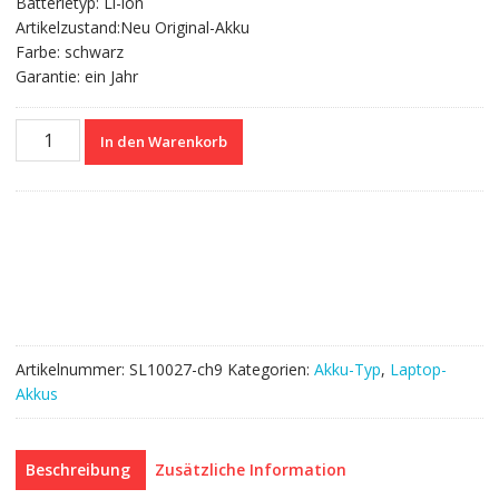
Batterietyp: Li-ion
Artikelzustand:Neu Original-Akku
Farbe: schwarz
Garantie: ein Jahr
Nagelneuer
In den Warenkorb
Akku
für
Clevo
P150HM,P151HM
Menge
Artikelnummer:
SL10027-ch9
Kategorien:
Akku-Typ
,
Laptop-
Akkus
Beschreibung
Zusätzliche Information