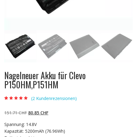
Nagelneuer Akku für Clevo
P150HM,P151HM
(
2
Kundenrezensionen)
Bewertet mit
2
5.00
von 5,
basierend auf
Ursprünglicher
Aktueller
151.71
CHF
80.85
CHF
Kundenbewertun
gen
Preis
Preis
Spannung: 14.8V
war:
ist:
Kapazität: 5200mAh (76.96Wh)
151.71 CHF
80.85 CHF.