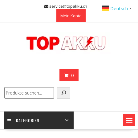
Skip
service@topakku.ch
Deutsch
▼
to
Mein Konto
content
0
Suchen
KATEGORIEN