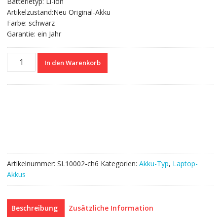
Batterietyp: Li-ion
Artikelzustand:Neu Original-Akku
Farbe: schwarz
Garantie: ein Jahr
Nagelneuer
In den Warenkorb
Akku
für
CLEVO
W370SS,W370ST,W370ET
Menge
Artikelnummer:
SL10002-ch6
Kategorien:
Akku-Typ
,
Laptop-
Akkus
Beschreibung
Zusätzliche Information