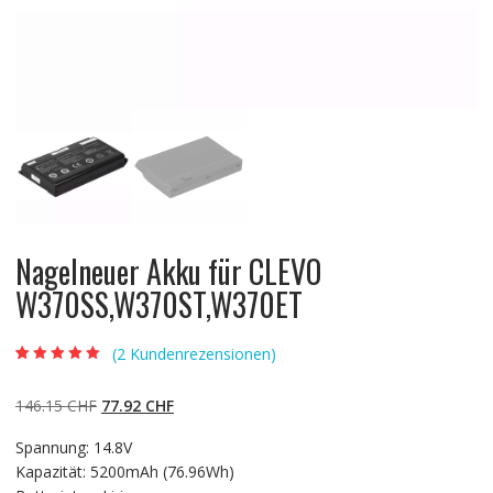
Nagelneuer Akku für CLEVO
W370SS,W370ST,W370ET
(
2
Kundenrezensionen)
Bewertet mit
2
5.00
von 5,
basierend auf
Ursprünglicher
Aktueller
146.15
CHF
77.92
CHF
Kundenbewertun
gen
Preis
Preis
Spannung: 14.8V
war:
ist:
Kapazität: 5200mAh (76.96Wh)
146.15 CHF
77.92 CHF.