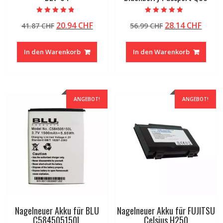
Bewertet mit
Bewertet mit
Ursprünglicher
Aktueller
Ursprünglicher
Aktue
20.94
CHF
28.14
CHF
41.87
CHF
56.99
CHF
4.50
4.50
von 5
von 5
Preis
Preis
Preis
Preis
war:
ist:
war:
ist:
In den Warenkorb
In den Warenkorb
41.87 CHF
20.94 CHF.
56.99 CHF
28.14
ANGEBOT!
ANGEBOT!
Nagelneuer Akku für BLU
Nagelneuer Akku für FUJITSU
C584505150L
Celsius H250