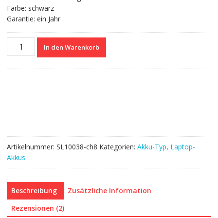
Farbe: schwarz
Garantie: ein Jahr
Nagelneuer
In den Warenkorb
Akku
für
CLEVO
W540EU
Menge
Artikelnummer:
SL10038-ch8
Kategorien:
Akku-Typ
,
Laptop-
Akkus
Beschreibung
Zusätzliche Information
Rezensionen (2)