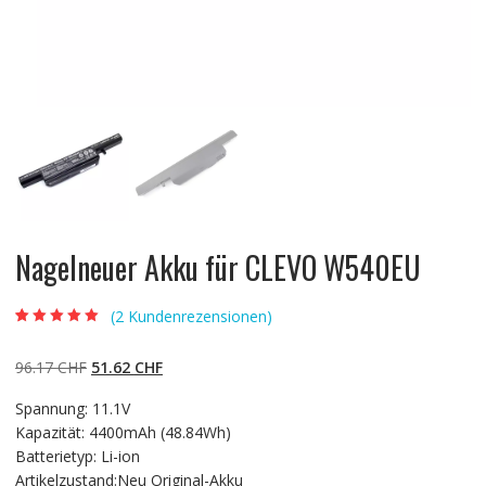
Nagelneuer Akku für CLEVO W540EU
(
2
Kundenrezensionen)
Bewertet mit
2
5.00
von 5,
basierend auf
Ursprünglicher
Aktueller
96.17
CHF
51.62
CHF
Kundenbewertun
gen
Preis
Preis
Spannung: 11.1V
war:
ist:
Kapazität: 4400mAh (48.84Wh)
96.17 CHF
51.62 CHF.
Batterietyp: Li-ion
Artikelzustand:Neu Original-Akku