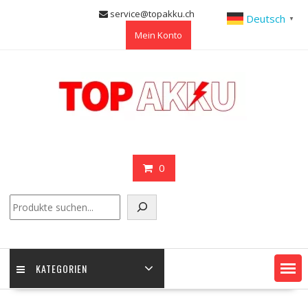
Skip
service@topakku.ch
Deutsch
▼
to
Mein Konto
content
0
Suchen
KATEGORIEN