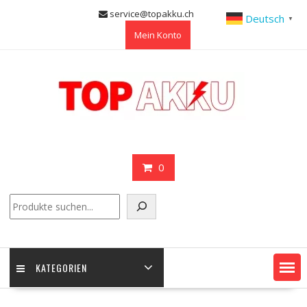
Skip
service@topakku.ch
Deutsch
▼
to
Mein Konto
content
0
Suchen
KATEGORIEN