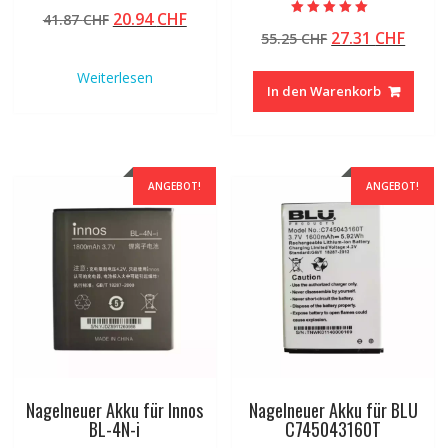
Bewertet mit
Ursprünglicher
Aktueller
20.94
CHF
41.87
CHF
5.00
Bewertet mit
von 5
Ursprünglicher
Aktue
27.31
CHF
Preis
Preis
55.25
CHF
5.00
von 5
Preis
Preis
war:
ist:
Weiterlesen
war:
ist:
41.87 CHF
20.94 CHF.
In den Warenkorb
55.25 CHF
27.31
ANGEBOT!
ANGEBOT!
Nagelneuer Akku für Innos
Nagelneuer Akku für BLU
BL-4N-i
C745043160T