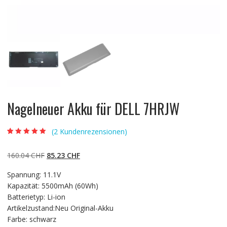
Nagelneuer Akku für DELL 7HRJW
(
2
Kundenrezensionen)
Bewertet mit
2
5.00
von 5,
basierend auf
Ursprünglicher
Aktueller
160.04
CHF
85.23
CHF
Kundenbewertun
gen
Preis
Preis
Spannung: 11.1V
war:
ist:
Kapazität: 5500mAh (60Wh)
160.04 CHF
85.23 CHF.
Batterietyp: Li-ion
Artikelzustand:Neu Original-Akku
Farbe: schwarz