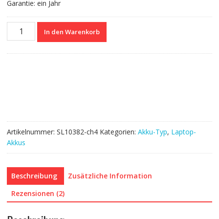
Garantie: ein Jahr
Nagelneuer
In den Warenkorb
Akku
für
DELL
7HRJW
Menge
Artikelnummer:
SL10382-ch4
Kategorien:
Akku-Typ
,
Laptop-
Akkus
Beschreibung
Zusätzliche Information
Rezensionen (2)