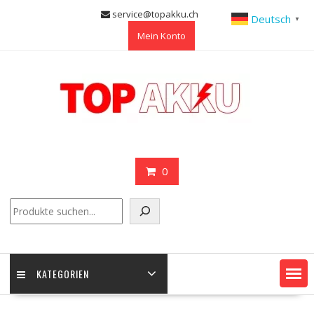
Skip
service@topakku.ch
Deutsch
▼
to
Mein Konto
content
0
Suchen
KATEGORIEN