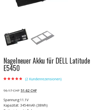
Nagelneuer Akku für DELL Latitude
E5450
(
2
Kundenrezensionen)
Bewertet mit
2
4.50
von 5,
basierend auf
Ursprünglicher
Aktueller
96.17
CHF
51.62
CHF
Kundenbewert
ungen
Preis
Preis
Spannung:11.1V
war:
ist:
Kapazität: 3454mAh (38Wh)
96.17 CHF
51.62 CHF.