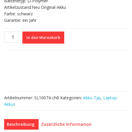
Batterietyp: Li-Polymer
Artikelzustand:Neu Original-Akku
Farbe: schwarz
Garantie: ein Jahr
Nagelneuer
In den Warenkorb
Akku
für
DELL
Latitude
E5450
Menge
Artikelnummer:
SL10074-ch8
Kategorien:
Akku-Typ
,
Laptop-
Akkus
Beschreibung
Zusätzliche Information