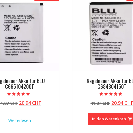
gelneuer Akku für BLU
Nagelneuer Akku für B
C665104200T
C684804150T
Bewertet mit
Bewertet mit
Ursprünglicher
Aktueller
Ursprüng
20.94
CHF
20.94
CH
41.87
CHF
41.87
CHF
5.00
5.00
von 5
von 5
Preis
Preis
Preis
war:
ist:
war:
In den Warenkorb
Weiterlesen
41.87 CHF
20.94 CHF.
41.87 CHF