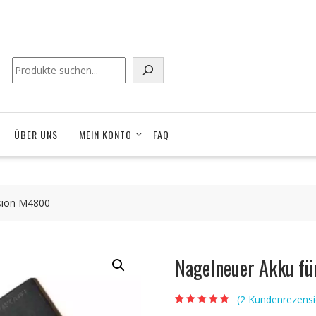
Suchen
ÜBER UNS
MEIN KONTO
FAQ
ision M4800
Nagelneuer Akku f
(
2
Kundenrezensi
Bewertet mit
2