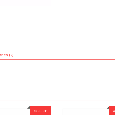
onen (2)
ANGEBOT!
A