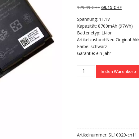
5.00
von 5,
basierend auf
Ursprünglicher
Aktueller
129.49
CHF
69.15
CHF
Kundenbewertun
gen
Preis
Preis
Spannung: 11.1V
war:
ist:
Kapazität: 8700mAh (97Wh)
129.49 CHF
69.15 CH
Batterietyp: Li-ion
Artikelzustand:Neu Original-Ak
Farbe: schwarz
Garantie: ein Jahr
Nagelneuer
In den Warenkorb
Akku
für
DELL
Precision
M4800
Menge
Artikelnummer:
SL10029-ch11