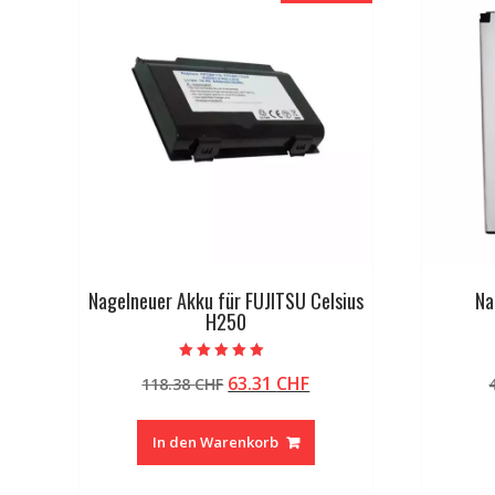
Nagelneuer Akku für FUJITSU Celsius
Na
H250
Bewertet mit
Ursprünglicher
Aktueller
63.31
CHF
118.38
CHF
5.00
von 5
Preis
Preis
war:
ist:
In den Warenkorb
118.38 CHF
63.31 CHF.