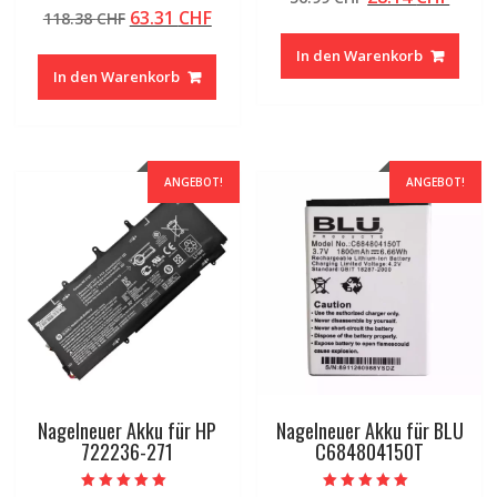
Bewertet mit
von 5
Ursprünglicher
Aktueller
63.31
CHF
118.38
CHF
Preis
Preis
5.00
von 5
Preis
Preis
war:
ist:
In den Warenkorb
war:
ist:
56.99 CHF
28.14
In den Warenkorb
118.38 CHF
63.31 CHF.
ANGEBOT!
ANGEBOT!
Nagelneuer Akku für HP
Nagelneuer Akku für BLU
722236-271
C684804150T