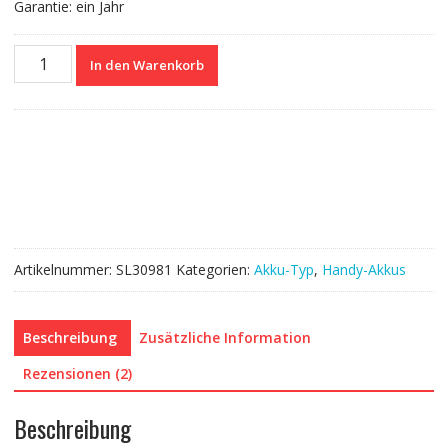
Garantie: ein Jahr
Nagelneuer
In den Warenkorb
Akku
für
DOOGEE
X9S
Menge
Artikelnummer:
SL30981
Kategorien:
Akku-Typ
,
Handy-Akkus
Beschreibung
Zusätzliche Information
Rezensionen (2)
Beschreibung