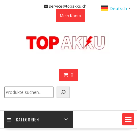
Skip
service@topakku.ch
Deutsch
▼
to
Mein Konto
content
0
Suchen
KATEGORIEN