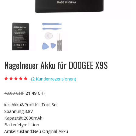
Nagelneuer Akku für DOOGEE X9S
(
2
Kundenrezensionen)
Bewertet mit
2
5.00
von 5,
basierend auf
Ursprünglicher
Aktueller
43.03
CHF
21.49
CHF
Kundenbewertun
gen
Preis
Preis
inkl.Akku&Profi Kit Tool Set
war:
ist:
Spannung:3.8V
43.03 CHF
21.49 CHF.
Kapazität:2000mAh
Batterietyp: Li-ion
Artikelzustand:Neu Original-Akku