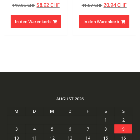
Bewertet mit
Bewertet mit
Ursprünglicher
Aktueller
Ursprünglicher
Aktue
58.92
CHF
20.94
CHF
110.05
CHF
41.87
CHF
5.00
5.00
von 5
von 5
Preis
Preis
Preis
Preis
war:
ist:
war:
ist:
In den Warenkorb
In den Warenkorb
110.05 CHF
58.92 CHF.
41.87 CHF
20.94
AUGUST 2026
M
D
M
D
F
S
S
1
2
3
4
5
6
7
8
9
10
11
12
13
14
15
16