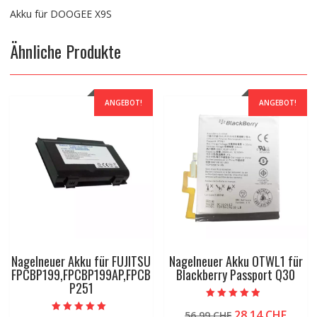
Akku für DOOGEE X9S
Ähnliche Produkte
ANGEBOT!
ANGEBOT!
Nagelneuer Akku für FUJITSU
Nagelneuer Akku OTWL1 für
FPCBP199,FPCBP199AP,FPCB
Blackberry Passport Q30
P251
Bewertet mit
Ursprünglicher
Aktue
28.14
CHF
56.99
CHF
4.50