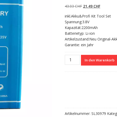
4.50
von 5,
basierend auf
Ursprünglicher
Aktueller
43.03
CHF
21.49
CHF
Kundenbewert
ungen
Preis
Preis
inkl.Akku&Profi Kit Tool Set
war:
ist:
Spannung:3.8V
43.03 CHF
21.49 CHF
Kapazität:2200mAh
Batterietyp: Li-ion
Artikelzustand:Neu Original-Ak
Garantie: ein Jahr
Nagelneuer
In den Warenkorb
Akku
für
DOOGEE
Y100
Menge
Artikelnummer:
SL30979
Kateg