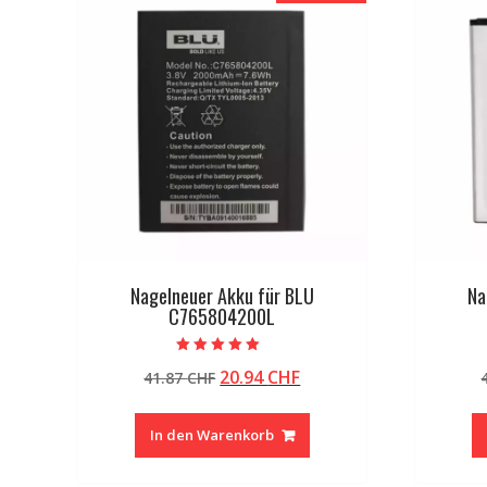
Nagelneuer Akku für BLU
Na
C765804200L
Bewertet mit
Ursprünglicher
Aktueller
20.94
CHF
41.87
CHF
5.00
von 5
Preis
Preis
war:
ist:
In den Warenkorb
41.87 CHF
20.94 CHF.