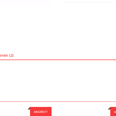
onen (2)
ANGEBOT!
A