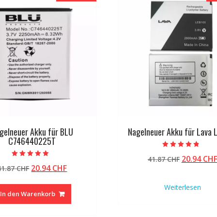
gelneuer Akku für BLU
Nagelneuer Akku für Lava 
C746440225T
Bewertet mit
Ursprüng
20.94
CH
41.87
CHF
4.50
Bewertet mit
von 5
Ursprünglicher
Aktueller
20.94
CHF
41.87
CHF
Preis
5.00
von 5
Preis
Preis
war:
Weiterlesen
war:
ist:
41.87 CHF
In den Warenkorb
41.87 CHF
20.94 CHF.