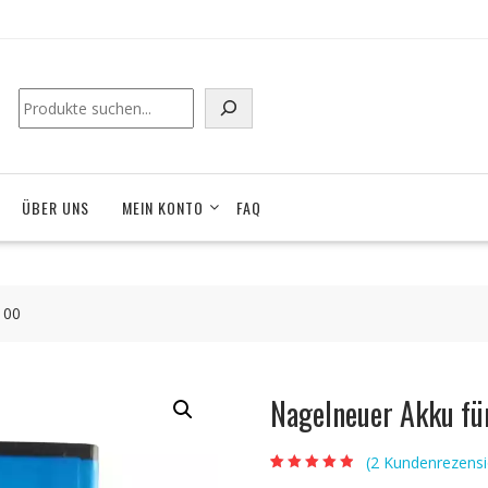
Suchen
ÜBER UNS
MEIN KONTO
FAQ
100
Nagelneuer Akku f
(
2
Kundenrezensi
Bewertet mit
2