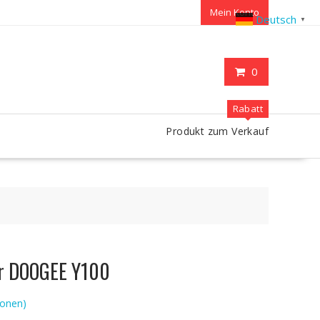
Mein Konto
Deutsch
▼
0
Rabatt
Produkt zum Verkauf
ür DOOGEE Y100
onen)