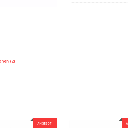
onen (2)
ANGEBOT!
A