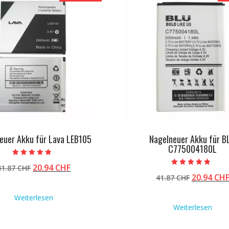
euer Akku für Lava LEB105
Nagelneuer Akku für B
C775004180L
Bewertet mit
Ursprünglicher
Aktueller
20.94
CHF
41.87
CHF
4.50
Bewertet mit
von 5
Ursprüng
20.94
CH
Preis
Preis
41.87
CHF
4.50
von 5
Preis
war:
ist:
Weiterlesen
war:
41.87 CHF
20.94 CHF.
Weiterlesen
41.87 CHF