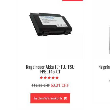
Nagelneuer Akku für FUJITSU
Nageln
FPB0145-01
Bewertet mit
Ursprünglicher
Aktueller
63.31
CHF
118.38
CHF
5.00
von 5
Preis
Preis
war:
ist:
In den Warenkorb
118.38 CHF
63.31 CHF.