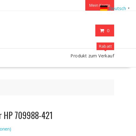
Mein Konto
Deutsch
▼
0
Rabatt
Produkt zum Verkauf
ür HP 709988-421
onen)