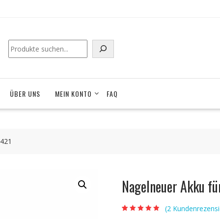
Suchen
ÜBER UNS
MEIN KONTO
FAQ
-421
Nagelneuer Akku f
(
2
Kundenrezensi
Bewertet mit
2