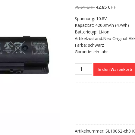
4.50
von 5,
basierend auf
Ursprünglicher
Aktueller
79.51
CHF
42.85
CHF
Kundenbewert
ungen
Preis
Preis
Spannung: 10.8V
war:
ist:
Kapazität: 4200mAh (47Wh)
79.51 CHF
42.85 CHF
Batterietyp: Li-ion
Artikelzustand:Neu Original-Ak
Farbe: schwarz
Garantie: ein Jahr
Nagelneuer
In den Warenkorb
Akku
für
HP
709988-
421
Menge
Artikelnummer:
SL10062-ch3
K