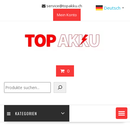
Skip
service@topakku.ch
Deutsch
▼
to
Mein Konto
content
0
Suchen
KATEGORIEN