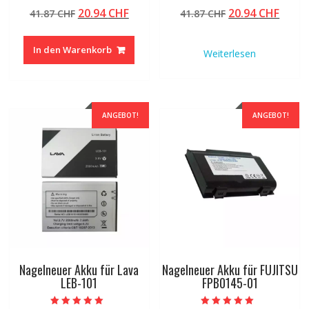
Bewertet mit
Bewertet mit
Ursprünglicher
Aktueller
Ursprünglicher
Aktue
20.94
CHF
20.94
CHF
41.87
CHF
41.87
CHF
5.00
4.50
von 5
von 5
Preis
Preis
Preis
Preis
war:
ist:
war:
ist:
In den Warenkorb
Weiterlesen
41.87 CHF
20.94 CHF.
41.87 CHF
20.94
ANGEBOT!
ANGEBOT!
Nagelneuer Akku für Lava
Nagelneuer Akku für FUJITSU
LEB-101
FPB0145-01