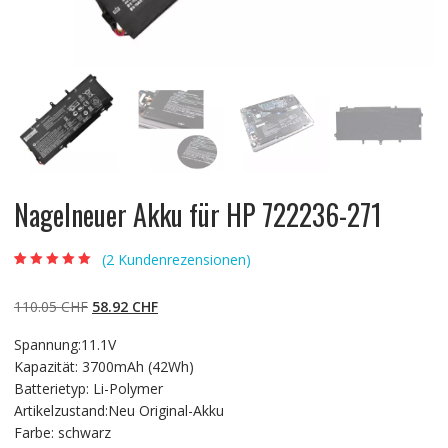
Nagelneuer Akku für HP 722236-271
(
2
Kundenrezensionen)
Bewertet mit
2
5.00
von 5,
basierend auf
Ursprünglicher
Aktueller
110.05
CHF
58.92
CHF
Kundenbewertun
gen
Preis
Preis
Spannung:11.1V
war:
ist:
Kapazität: 3700mAh (42Wh)
110.05 CHF
58.92 CHF.
Batterietyp: Li-Polymer
Artikelzustand:Neu Original-Akku
Farbe: schwarz