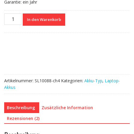
Garantie: ein Jahr
Nagelneuer
In den Warenkorb
Akku
für
HP
722236-
271
Menge
Artikelnummer:
SL10088-ch4
Kategorien:
Akku-Typ
,
Laptop-
Akkus
Beschreibung
Zusätzliche Information
Rezensionen (2)