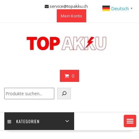
Skip
service@topakku.ch
Deutsch
▼
to
Mein Konto
content
0
Suchen
KATEGORIEN