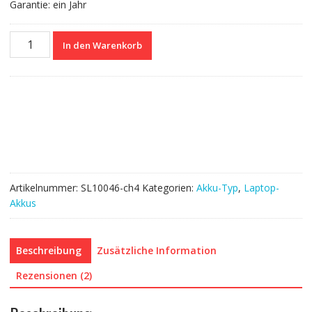
Garantie: ein Jahr
Nagelneuer
In den Warenkorb
Akku
für
HP
740715-
001
Menge
Artikelnummer:
SL10046-ch4
Kategorien:
Akku-Typ
,
Laptop-
Akkus
Beschreibung
Zusätzliche Information
Rezensionen (2)