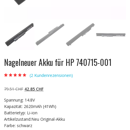
Nagelneuer Akku für HP 740715-001
(
2
Kundenrezensionen)
Bewertet mit
2
5.00
von 5,
basierend auf
Ursprünglicher
Aktueller
79.51
CHF
42.85
CHF
Kundenbewertun
gen
Preis
Preis
Spannung: 14.8V
war:
ist:
Kapazität: 2620mAh (41Wh)
79.51 CHF
42.85 CHF.
Batterietyp: Li-ion
Artikelzustand:Neu Original-Akku
Farbe: schwarz