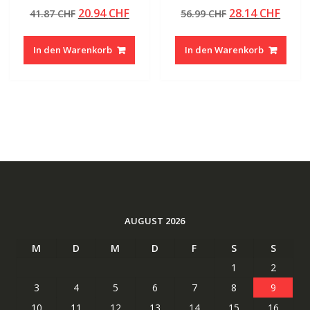
Bewertet mit
Bewertet mit
Ursprünglicher
Aktueller
Ursprünglicher
Aktue
20.94
CHF
28.14
CHF
41.87
CHF
56.99
CHF
5.00
4.50
von 5
von 5
Preis
Preis
Preis
Preis
war:
ist:
war:
ist:
In den Warenkorb
In den Warenkorb
41.87 CHF
20.94 CHF.
56.99 CHF
28.14
AUGUST 2026
M
D
M
D
F
S
S
1
2
3
4
5
6
7
8
9
10
11
12
13
14
15
16