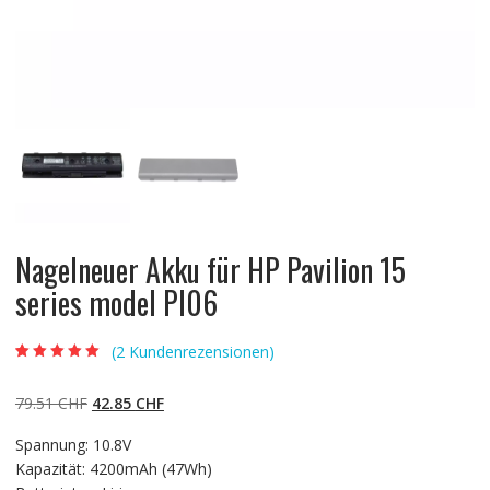
Nagelneuer Akku für HP Pavilion 15
series model PI06
(
2
Kundenrezensionen)
Bewertet mit
2
5.00
von 5,
basierend auf
Ursprünglicher
Aktueller
79.51
CHF
42.85
CHF
Kundenbewertun
gen
Preis
Preis
Spannung: 10.8V
war:
ist:
Kapazität: 4200mAh (47Wh)
79.51 CHF
42.85 CHF.