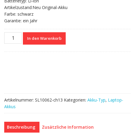
Batterietyp: Li-ion
Artikelzustand:Neu Original-Akku
Farbe: schwarz
Garantie: ein Jahr
Nagelneuer
In den Warenkorb
Akku
für
HP
Pavilion
15
series
model
PI06
Menge
Artikelnummer:
SL10062-ch13
Kategorien:
Akku-Typ
,
Laptop-
Akkus
Beschreibung
Zusätzliche Information