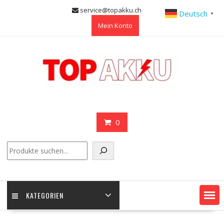
Skip
service@topakku.ch
Deutsch
▼
to
Mein Konto
content
0
Suchen
KATEGORIEN