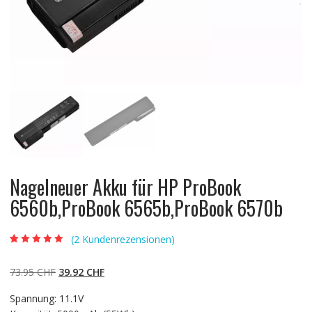
Nagelneuer Akku für HP ProBook
6560b,ProBook 6565b,ProBook 6570b
(
2
Kundenrezensionen)
Bewertet mit
2
5.00
von 5,
basierend auf
Ursprünglicher
Aktueller
73.95
CHF
39.92
CHF
Kundenbewertun
gen
Preis
Preis
Spannung: 11.1V
war:
ist: