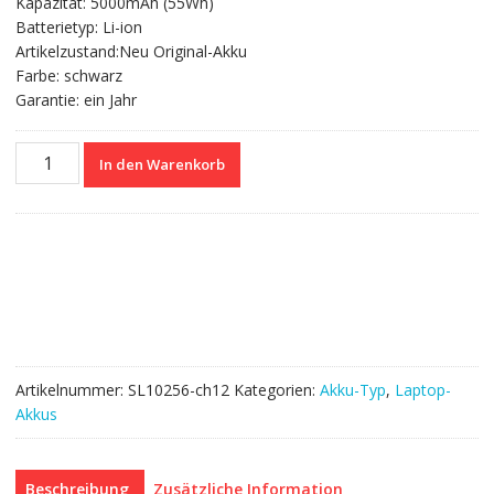
Kapazität: 5000mAh (55Wh)
73.95 CHF
39.92 CHF.
Batterietyp: Li-ion
Artikelzustand:Neu Original-Akku
Farbe: schwarz
Garantie: ein Jahr
Nagelneuer
In den Warenkorb
Akku
für
HP
ProBook
6560b,ProBook
6565b,ProBook
6570b
Menge
Artikelnummer:
SL10256-ch12
Kategorien:
Akku-Typ
,
Laptop-
Akkus
Beschreibung
Zusätzliche Information