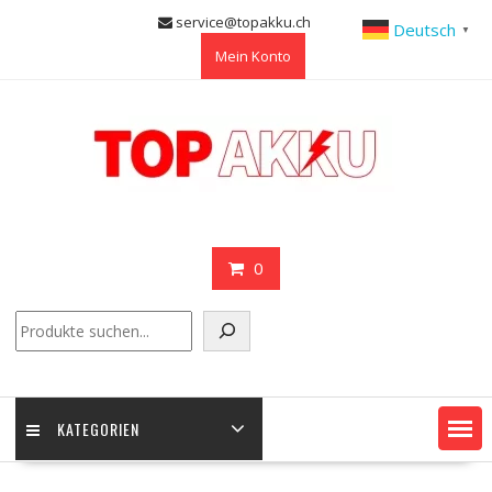
Skip
service@topakku.ch
Deutsch
▼
to
Mein Konto
content
0
Suchen
KATEGORIEN