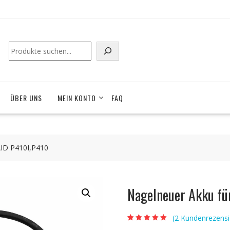
Suchen
ÜBER UNS
MEIN KONTO
FAQ
AID P410I,P410
Nagelneuer Akku f
(
2
Kundenrezensi
Bewertet mit
2