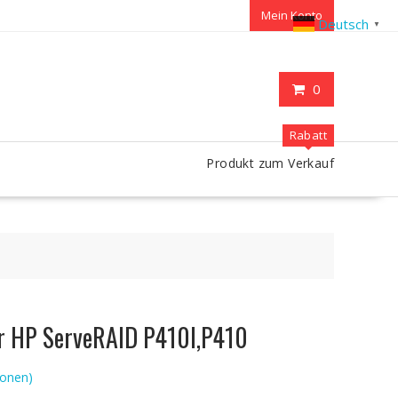
Mein Konto
Deutsch
▼
0
Rabatt
Produkt zum Verkauf
ür HP ServeRAID P410I,P410
onen)