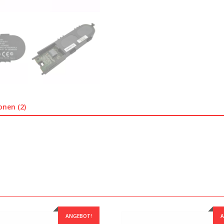
onen (2)
ANGEBOT!
A