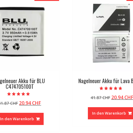
gelneuer Akku für BLU
Nagelneuer Akku für Lava 
C474705100T
Bewertet mit
Ursprüng
20.94
CH
41.87
CHF
4.50
Bewertet mit
von 5
Ursprünglicher
Aktueller
20.94
CHF
41.87
CHF
Preis
4.50
von 5
Preis
Preis
war:
In den Warenkorb
war:
ist:
41.87 CHF
In den Warenkorb
41.87 CHF
20.94 CHF.