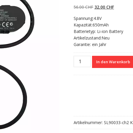
5.00
von 5,
basierend auf
Ursprünglicher
Aktueller
56.00
CHF
32.00
CHF
Kundenbewertun
gen
Preis
Preis
Spannung:4.8V
war:
ist:
Kapazität:650mAh
56.00 CHF
32.00 CHF
Batterietyp: Li-ion Battery
Artikelzustand:Neu
Garantie: ein Jahr
Nagelneuer
In den Warenkorb
Akku
für
HP
ServeRAID
P410I,P410
Menge
Artikelnummer:
SL90033-ch2
K