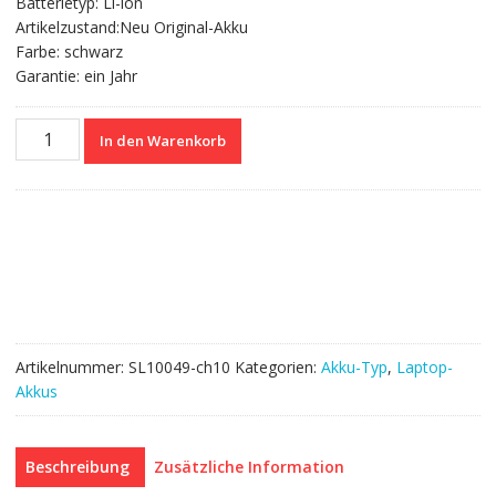
Batterietyp: Li-ion
Artikelzustand:Neu Original-Akku
Farbe: schwarz
Garantie: ein Jahr
Nagelneuer
In den Warenkorb
Akku
für
HP
TPN-
I110,TPN-
I111,TPN-
I112
Menge
Artikelnummer:
SL10049-ch10
Kategorien:
Akku-Typ
,
Laptop-
Akkus
Beschreibung
Zusätzliche Information