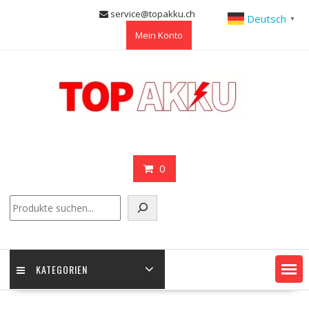
Skip
service@topakku.ch
Deutsch
▼
to
Mein Konto
content
0
Suchen
KATEGORIEN