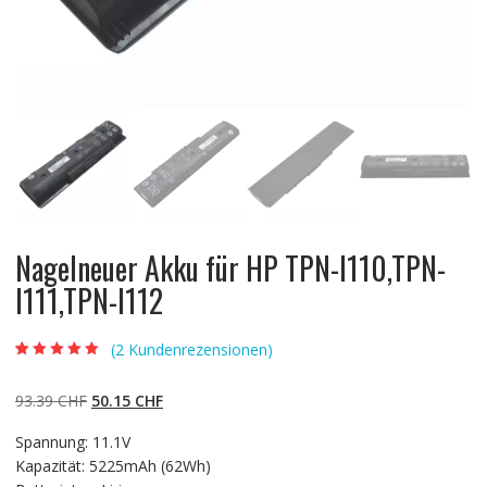
Nagelneuer Akku für HP TPN-I110,TPN-
I111,TPN-I112
(
2
Kundenrezensionen)
Bewertet mit
2
5.00
von 5,
basierend auf
Ursprünglicher
Aktueller
93.39
CHF
50.15
CHF
Kundenbewertun
gen
Preis
Preis
Spannung: 11.1V
war:
ist:
Kapazität: 5225mAh (62Wh)
93.39 CHF
50.15 CHF.