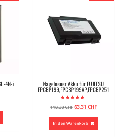
BL-4N-i
Nagelneuer Akku für FUJITSU
FPCBP199,FPCBP199AP,FPCBP251
licher
Aktueller
F
Bewertet mit
Ursprünglicher
Aktueller
63.31
CHF
Preis
118.38
CHF
5.00
von 5
Preis
Preis
ist:
war:
ist:
20.94 CHF.
In den Warenkorb
118.38 CHF
63.31 CHF.