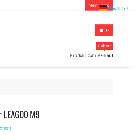
Mein Konto
Deutsch
▼
0
Rabatt
Produkt zum Verkauf
ür LEAGOO M9
onen)