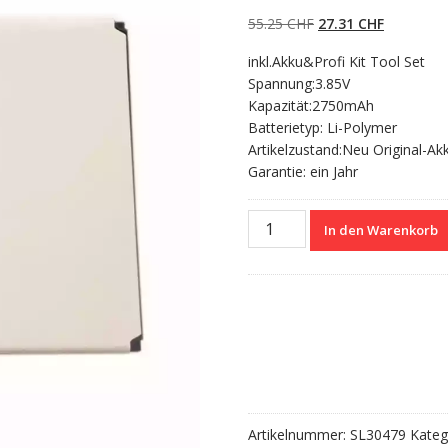
5.00
von 5,
basierend auf
Ursprünglicher
Aktueller
55.25
CHF
27.31
CHF
Kundenbewertun
gen
Preis
Preis
inkl.Akku&Profi Kit Tool Set
war:
ist:
Spannung:3.85V
55.25 CHF
27.31 CHF
Kapazität:2750mAh
Batterietyp: Li-Polymer
Artikelzustand:Neu Original-Ak
Garantie: ein Jahr
Nagelneuer
In den Warenkorb
Akku
für
LEAGOO
M9
Menge
Artikelnummer:
SL30479
Kateg