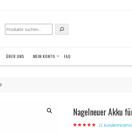
Suchen
ÜBER UNS
MEIN KONTO
FAQ
9
Nagelneuer Akku f
(
2
Kundenrezensi
Bewertet mit
2