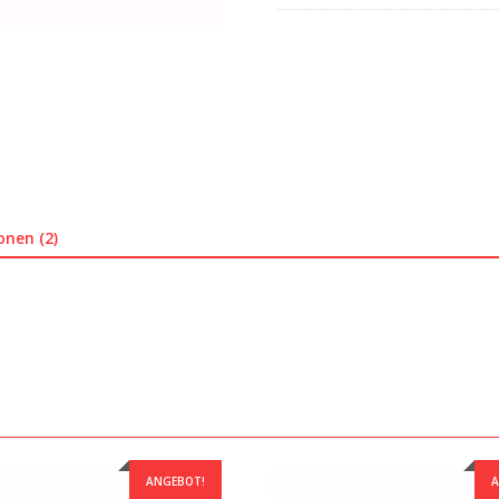
onen (2)
ANGEBOT!
A