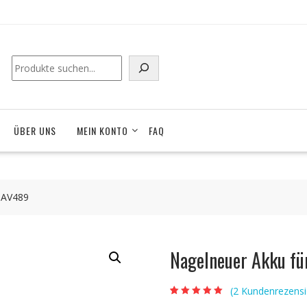
Suchen
ÜBER UNS
MEIN KONTO
FAQ
1AV489
Nagelneuer Akku f
(
2
Kundenrezensi
Bewertet mit
2