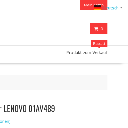
Mein Konto
Deutsch
▼
0
Rabatt
Produkt zum Verkauf
ür LENOVO 01AV489
onen)