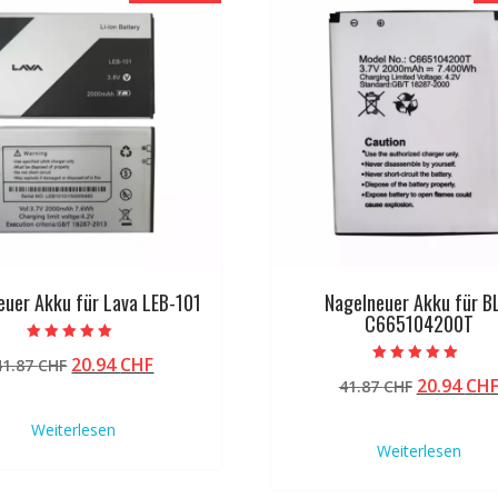
euer Akku für Lava LEB-101
Nagelneuer Akku für B
C665104200T
Bewertet mit
Ursprünglicher
Aktueller
20.94
CHF
41.87
CHF
5.00
Bewertet mit
von 5
Ursprüng
20.94
CH
Preis
Preis
41.87
CHF
5.00
von 5
Preis
war:
ist:
Weiterlesen
war:
41.87 CHF
20.94 CHF.
Weiterlesen
41.87 CHF