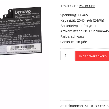
5.00
von 5,
basierend auf
Ursprünglicher
Aktueller
129.49
CHF
69.15
CHF
Kundenbewertun
gen
Preis
Preis
Spannung: 11.46V
war:
ist:
Kapazität: 2040mAh (24Wh)
129.49 CHF
69.15 CH
Batterietyp: Li-Polymer
Artikelzustand:Neu Original-Ak
Farbe: schwarz
Garantie: ein Jahr
Nagelneuer
In den Warenkorb
Akku
für
LENOVO
01AV489
Menge
Artikelnummer:
SL10139-ch4
K