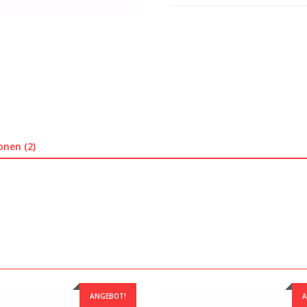
onen (2)
ANGEBOT!
A