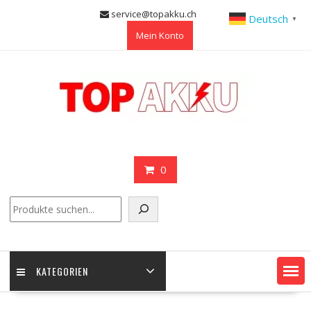
Skip
service@topakku.ch
Deutsch
▼
to
Mein Konto
content
0
Suchen
KATEGORIEN