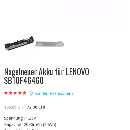
Nagelneuer Akku für LENOVO
SB10F46460
(
2
Kundenrezensionen)
Bewertet mit
2
5.00
von 5,
basierend auf
Ursprünglicher
Aktueller
135.05
CHF
72.08
CHF
Kundenbewertun
gen
Preis
Preis
Spannung:11.25V
war:
ist:
Kapazität: 2090mAh (24Wh)
135.05 CHF
72.08 CHF.