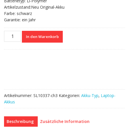
Batterietyp: Li-Polymer
Artikelzustand:Neu Original-Akku
Farbe: schwarz
Garantie: ein Jahr
Nagelneuer
In den Warenkorb
Akku
für
LENOVO
SB10F46460
Menge
Artikelnummer:
SL10337-ch3
Kategorien:
Akku-Typ
,
Laptop-
Akkus
Beschreibung
Zusätzliche Information