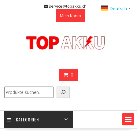
Skip
service@topakku.ch
Deutsch
▼
to
Mein Konto
content
0
Suchen
KATEGORIEN