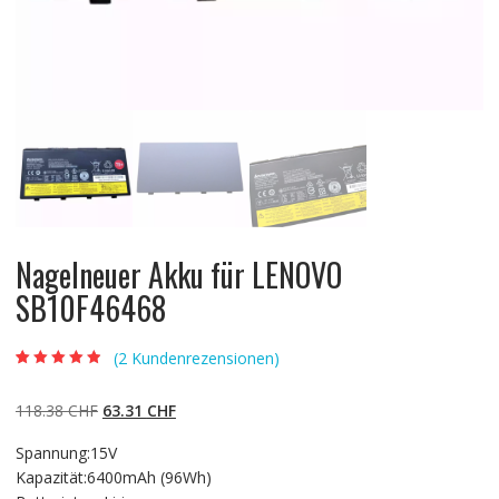
Nagelneuer Akku für LENOVO
SB10F46468
(
2
Kundenrezensionen)
Bewertet mit
2
4.50
von 5,
basierend auf
Ursprünglicher
Aktueller
118.38
CHF
63.31
CHF
Kundenbewert
ungen
Preis
Preis
Spannung:15V
war:
ist:
Kapazität:6400mAh (96Wh)
118.38 CHF
63.31 CHF.