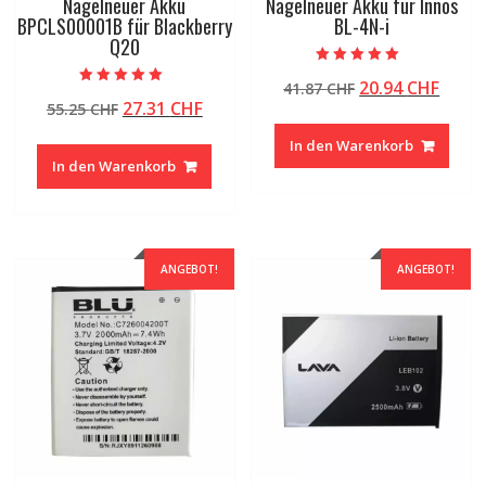
Nagelneuer Akku
Nagelneuer Akku für Innos
BPCLS00001B für Blackberry
BL-4N-i
Q20
Bewertet mit
Ursprünglicher
Aktue
20.94
CHF
41.87
CHF
5.00
Bewertet mit
von 5
Ursprünglicher
Aktueller
27.31
CHF
55.25
CHF
Preis
Preis
5.00
von 5
Preis
Preis
war:
ist:
In den Warenkorb
war:
ist:
41.87 CHF
20.94
In den Warenkorb
55.25 CHF
27.31 CHF.
ANGEBOT!
ANGEBOT!