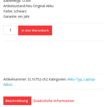
Batterietyp: Li-ion
Artikelzustand:Neu Original-Akku
Farbe: schwarz
Garantie: ein Jahr
Nagelneuer
In den Warenkorb
Akku
für
LENOVO
SB10F46468
Menge
Artikelnummer:
SL10752-ch2
Kategorien:
Akku-Typ
,
Laptop-
Akkus
Beschreibung
Zusätzliche Information