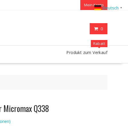
Mein Konto
Deutsch
▼
0
Rabatt
Produkt zum Verkauf
ür Micromax Q338
onen)