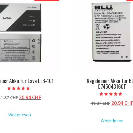
euer Akku für Lava LEB-101
Nagelneuer Akku für B
C745043160T
Bewertet mit
Ursprünglicher
Aktueller
20.94
CHF
41.87
CHF
5.00
Bewertet mit
von 5
Ursprüng
20.94
CH
Preis
Preis
41.87
CHF
4.50
von 5
Preis
war:
ist:
Weiterlesen
war:
41.87 CHF
20.94 CHF.
Weiterlesen
41.87 CHF