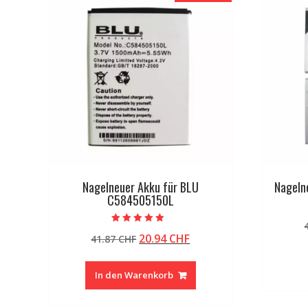
Nagelneuer Akku für BLU
Nageln
C584505150L
Bewertet mit
Ursprünglicher
Aktueller
20.94
CHF
41.87
CHF
5.00
von 5
Preis
Preis
war:
ist:
In den Warenkorb
41.87 CHF
20.94 CHF.