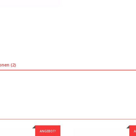
onen (2)
ANGEBOT!
A