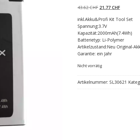
5.00
von 5,
basierend auf
Ursprünglicher
Aktueller
43.62
CHF
21.77
CHF
Kundenbewertun
gen
Preis
Preis
inkl.Akku&Profi Kit Tool Set
war:
ist:
Spannung:3.7V
43.62 CHF
21.77 CHF
Kapazität:2000mAh(7.4Wh)
Batterietyp: Li-Polymer
Artikelzustand:Neu Original-Ak
Garantie: ein Jahr
Nicht vorrätig
Artikelnummer:
SL30621
Kateg