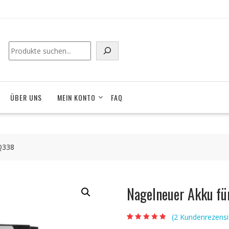
Suchen
ÜBER UNS
MEIN KONTO
FAQ
Q338
Nagelneuer Akku f
(
2
Kundenrezensi
Bewertet mit
2