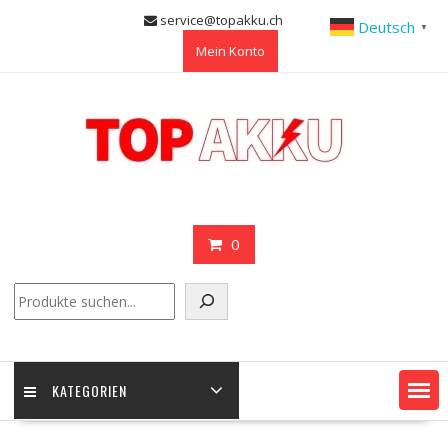
Skip
service@topakku.ch
Deutsch
▼
to
Mein Konto
content
0
Suchen
KATEGORIEN