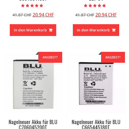
Bewertet mit
Bewertet mit
Ursprünglicher
Aktueller
Ursprünglicher
Aktue
20.94
CHF
20.94
CHF
41.87
CHF
41.87
CHF
5.00
4.50
von 5
von 5
Preis
Preis
Preis
Preis
war:
ist:
war:
ist:
In den Warenkorb
In den Warenkorb
41.87 CHF
20.94 CHF.
41.87 CHF
20.94
ANGEBOT!
ANGEBOT!
Nagelneuer Akku für BLU
Nagelneuer Akku für BLU
C706045200T
C665445180T