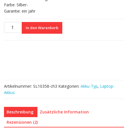
Farbe: Silber-
Garantie: ein Jahr
Nagelneuer
In den Warenkorb
Akku
für
PANASONIC
CF-
F8
Menge
Artikelnummer:
SL10358-ch3
Kategorien:
Akku-Typ
,
Laptop-
Akkus
Beschreibung
Zusätzliche Information
Rezensionen (2)