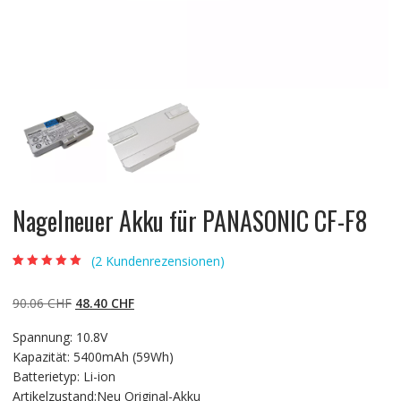
Nagelneuer Akku für PANASONIC CF-F8
(
2
Kundenrezensionen)
Bewertet mit
2
5.00
von 5,
basierend auf
Ursprünglicher
Aktueller
90.06
CHF
48.40
CHF
Kundenbewertun
gen
Preis
Preis
Spannung: 10.8V
war:
ist:
Kapazität: 5400mAh (59Wh)
90.06 CHF
48.40 CHF.
Batterietyp: Li-ion
Artikelzustand:Neu Original-Akku