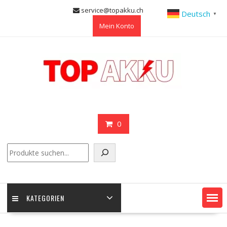
Skip
service@topakku.ch
Deutsch
▼
to
Mein Konto
content
0
Suchen
KATEGORIEN