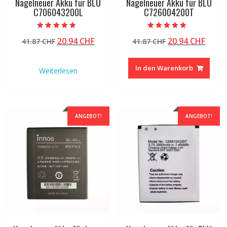
Nagelneuer Akku für BLU
Nagelneuer Akku für BLU
C706043200L
C726004200T
Bewertet mit
Bewertet mit
Ursprünglicher
Aktueller
Ursprünglicher
Aktue
20.94
CHF
20.94
CHF
41.87
CHF
41.87
CHF
5.00
5.00
von 5
von 5
Preis
Preis
Preis
Preis
war:
ist:
war:
ist:
In den Warenkorb
Weiterlesen
41.87 CHF
20.94 CHF.
41.87 CHF
20.94
ANGEBOT!
ANGEBOT!