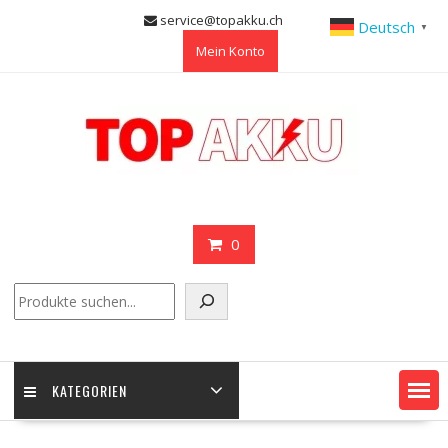
Skip
service@topakku.ch
Deutsch
▼
to
Mein Konto
content
0
Suchen
KATEGORIEN