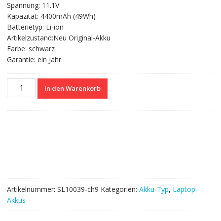
Spannung: 11.1V
war:
ist:
Kapazität: 4400mAh (49Wh)
68.40 CHF
37.00 CHF.
Batterietyp: Li-ion
Artikelzustand:Neu Original-Akku
Farbe: schwarz
Garantie: ein Jahr
Nagelneuer
In den Warenkorb
Akku
für
SAMSUNG
R505
Series,R510
Series,R522
Series,R610
Series,R710
Series
Artikelnummer:
SL10039-ch9
Kategorien:
Akku-Typ
,
Laptop-
Menge
Akkus