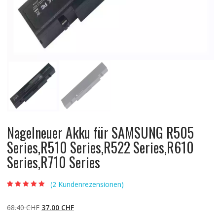
Nagelneuer Akku für SAMSUNG R505
Series,R510 Series,R522 Series,R610
Series,R710 Series
(
2
Kundenrezensionen)
Bewertet mit
2
5.00
von 5,
basierend auf
Ursprünglicher
Aktueller
68.40
CHF
37.00
CHF
Kundenbewertun
gen
Preis
Preis