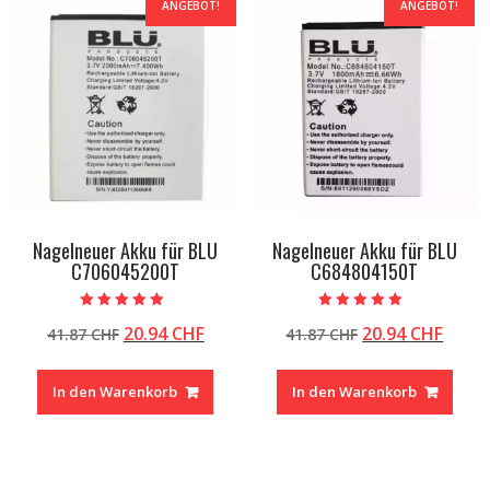
ANGEBOT!
ANGEBOT!
Nagelneuer Akku für BLU
Nagelneuer Akku für BLU
C706045200T
C684804150T
Bewertet mit
Bewertet mit
Ursprünglicher
Aktueller
Ursprünglicher
Aktue
20.94
CHF
20.94
CHF
41.87
CHF
41.87
CHF
5.00
5.00
von 5
von 5
Preis
Preis
Preis
Preis
war:
ist:
war:
ist:
In den Warenkorb
In den Warenkorb
41.87 CHF
20.94 CHF.
41.87 CHF
20.94