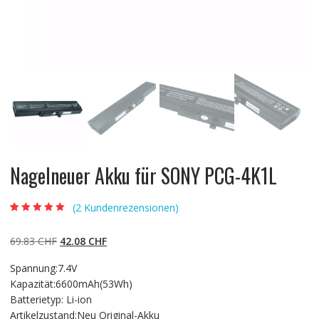
Nagelneuer Akku für SONY PCG-4K1L
(
2
Kundenrezensionen)
Bewertet mit
2
5.00
von 5,
basierend auf
Ursprünglicher
Aktueller
69.83
CHF
42.08
CHF
Kundenbewertun
gen
Preis
Preis
Spannung:7.4V
war:
ist:
Kapazität:6600mAh(53Wh)
69.83 CHF
42.08 CHF.
Batterietyp: Li-ion
Artikelzustand:Neu Original-Akku