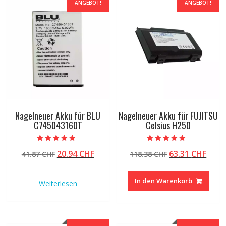
ANGEBOT!
ANGEBOT!
Nagelneuer Akku für BLU
Nagelneuer Akku für FUJITSU
C745043160T
Celsius H250
Bewertet mit
Bewertet mit
Ursprünglicher
Aktueller
Ursprüngliche
Aktu
20.94
CHF
63.31
CHF
41.87
CHF
118.38
CHF
4.50
5.00
von 5
von 5
Preis
Preis
Preis
Preis
war:
ist:
war:
ist:
In den Warenkorb
Weiterlesen
41.87 CHF
20.94 CHF.
118.38 CHF
63.31