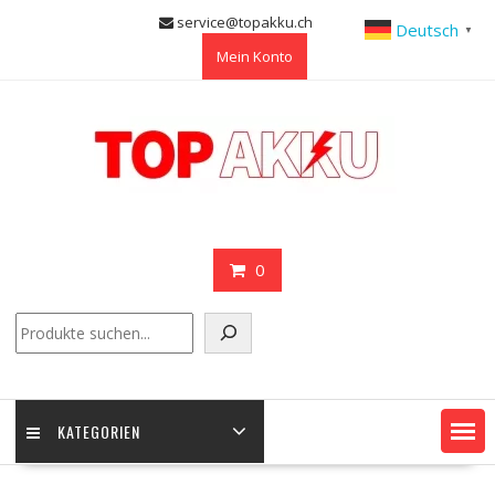
Skip
service@topakku.ch
Deutsch
▼
to
Mein Konto
content
0
Suchen
KATEGORIEN