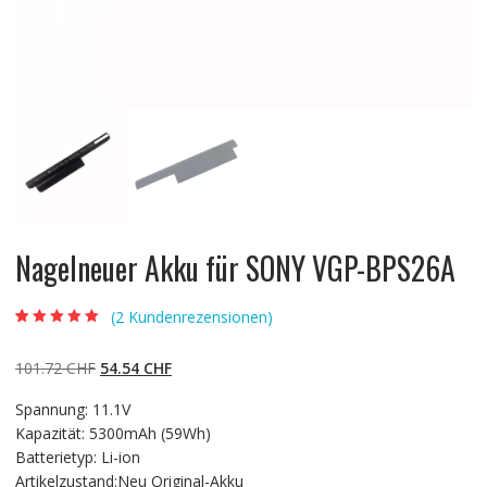
Nagelneuer Akku für SONY VGP-BPS26A
(
2
Kundenrezensionen)
Bewertet mit
2
5.00
von 5,
basierend auf
Ursprünglicher
Aktueller
101.72
CHF
54.54
CHF
Kundenbewertun
gen
Preis
Preis
Spannung: 11.1V
war:
ist:
Kapazität: 5300mAh (59Wh)
101.72 CHF
54.54 CHF.
Batterietyp: Li-ion
Artikelzustand:Neu Original-Akku