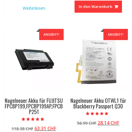
war:
ist:
war:
ist:
In den Warenkorb
Weiterlesen
41.87 CHF
20.94 CHF.
41.87 CHF
20.94
ANGEBOT!
ANGEBOT!
Nagelneuer Akku für FUJITSU
Nagelneuer Akku OTWL1 für
FPCBP199,FPCBP199AP,FPCB
Blackberry Passport Q30
P251
Bewertet mit
Ursprünglicher
Aktue
28.14
CHF
56.99
CHF
4.50
Bewertet mit
von 5
Ursprünglicher
Aktueller
63.31
CHF
118.38
CHF
Preis
Preis
5.00
von 5