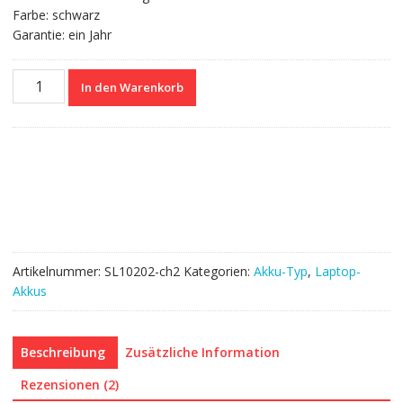
Farbe: schwarz
Garantie: ein Jahr
Nagelneuer
In den Warenkorb
Akku
für
SONY
VGP-
BPS26A
Menge
Artikelnummer:
SL10202-ch2
Kategorien:
Akku-Typ
,
Laptop-
Akkus
Beschreibung
Zusätzliche Information
Rezensionen (2)