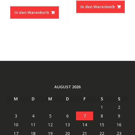
Preis
Preis
war:
ist:
In den Warenkorb
war:
ist:
56.99 CHF
28.14
In den Warenkorb
118.38 CHF
63.31 CHF.
AUGUST 2026
M
D
M
D
F
S
S
1
2
3
4
5
6
7
8
9
10
11
12
13
14
15
16
17
18
19
20
21
22
23