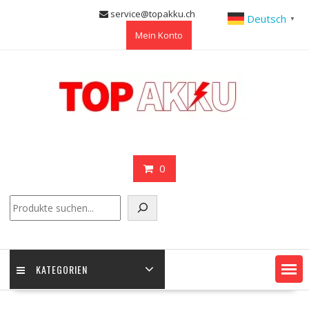
Skip
service@topakku.ch
Deutsch
▼
to
Mein Konto
content
0
Suchen
KATEGORIEN