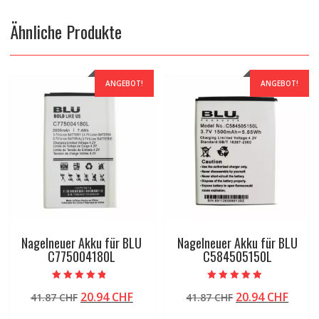
Ähnliche Produkte
ANGEBOT!
ANGEBOT!
Nagelneuer Akku für BLU
Nagelneuer Akku für BLU
C775004180L
C584505150L
Bewertet mit
Bewertet mit
Ursprünglicher
Aktueller
Ursprünglicher
Aktue
20.94
CHF
20.94
CHF
41.87
CHF
41.87
CHF
4.50
5.00
von 5
von 5
Preis
Preis
Preis
Preis