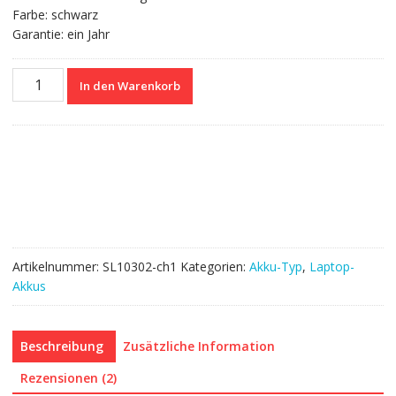
Farbe: schwarz
Garantie: ein Jahr
Nagelneuer
In den Warenkorb
Akku
für
SONY
VGP-
BPS33
Menge
Artikelnummer:
SL10302-ch1
Kategorien:
Akku-Typ
,
Laptop-
Akkus
Beschreibung
Zusätzliche Information
Rezensionen (2)