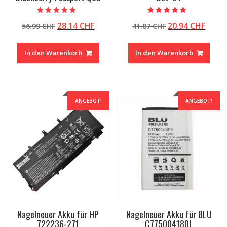
Bewertet mit
Bewertet mit
Ursprünglicher
Aktueller
Ursprünglicher
Aktue
28.14
CHF
20.94
CHF
56.99
CHF
41.87
CHF
4.50
4.50
von 5
von 5
Preis
Preis
Preis
Preis
war:
ist:
war:
ist:
In den Warenkorb
In den Warenkorb
56.99 CHF
28.14 CHF.
41.87 CHF
20.94
ANGEBOT!
ANGEBOT!
Nagelneuer Akku für HP
Nagelneuer Akku für BLU
722236-271
C775004180L