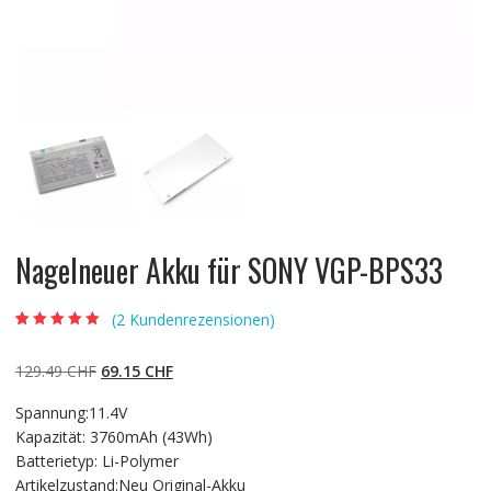
Nagelneuer Akku für SONY VGP-BPS33
(
2
Kundenrezensionen)
Bewertet mit
2
5.00
von 5,
basierend auf
Ursprünglicher
Aktueller
129.49
CHF
69.15
CHF
Kundenbewertun
gen
Preis
Preis
Spannung:11.4V
war:
ist:
Kapazität: 3760mAh (43Wh)
129.49 CHF
69.15 CHF.
Batterietyp: Li-Polymer
Artikelzustand:Neu Original-Akku