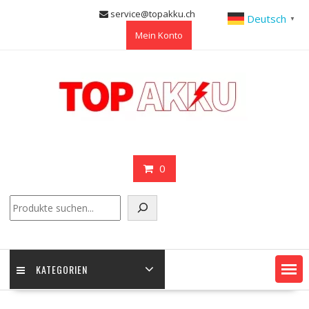
Skip
service@topakku.ch
Deutsch
▼
to
Mein Konto
content
0
Suchen
KATEGORIEN