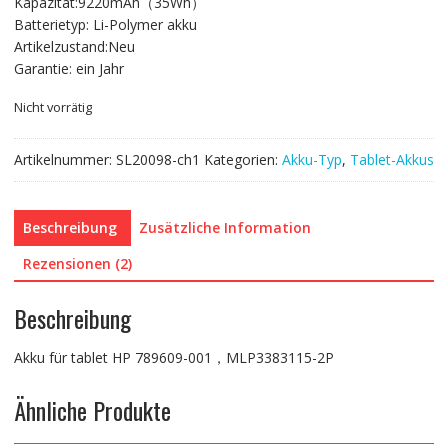
Kapazität:9220mAh（35Wh）
78.46 CHF
42.29 CHF.
Batterietyp: Li-Polymer akku
Artikelzustand:Neu
Garantie: ein Jahr
Nicht vorrätig
Artikelnummer:
SL20098-ch1
Kategorien:
Akku-Typ
,
Tablet-Akkus
Beschreibung
Zusätzliche Information
Rezensionen (2)
Beschreibung
Akku für tablet HP 789609-001，MLP3383115-2P
Ähnliche Produkte