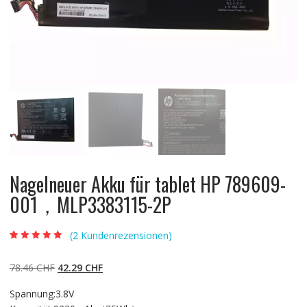
Nagelneuer Akku für tablet HP 789609-
001，MLP3383115-2P
(
2
Kundenrezensionen)
Bewertet mit
2
4.50
von 5,
basierend auf
Ursprünglicher
Aktueller
78.46
CHF
42.29
CHF
Kundenbewert
ungen
Preis
Preis
Spannung:3.8V
war:
ist: