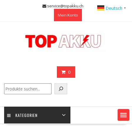
Skip
service@topakku.ch
Deutsch
▼
to
Mein Konto
content
0
Suchen
KATEGORIEN