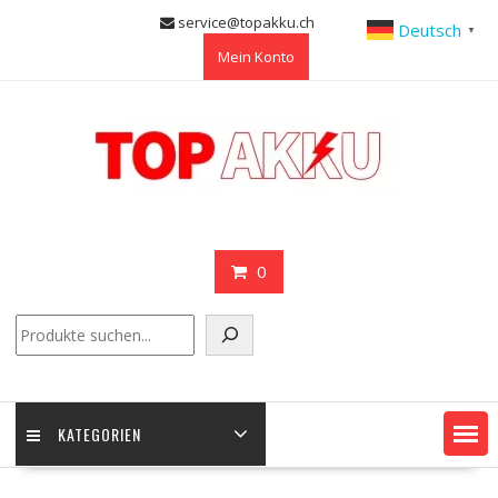
Skip
service@topakku.ch
Deutsch
▼
to
Mein Konto
content
0
Suchen
KATEGORIEN