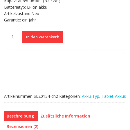
Kapazität:8500mAh（32.3Wh）
88.98 CHF
47.83 CHF.
Batterietyp: Li-ion akku
Artikelzustand:Neu
Garantie: ein Jahr
Nagelneuer
In den Warenkorb
Akku
für
tablet
LENOVO
Yoga
Book
YB1-
X90F，
YB1-
Artikelnummer:
SL20134-ch2
Kategorien:
Akku-Typ
,
Tablet-Akkus
X91F
Menge
Beschreibung
Zusätzliche Information
Rezensionen (2)