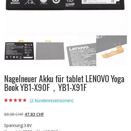
Nagelneuer Akku für tablet LENOVO Yoga
Book YB1-X90F，YB1-X91F
(
2
Kundenrezensionen)
Bewertet mit
2
4.50
von 5,
basierend auf
Ursprünglicher
Aktueller
88.98
CHF
47.83
CHF
Kundenbewert
ungen
Preis
Preis
Spannung:3.8V
war:
ist: