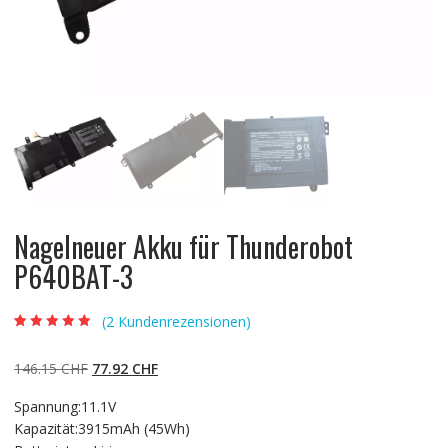
Nagelneuer Akku für Thunderobot
P640BAT-3
(
2
Kundenrezensionen)
Bewertet mit
2
5.00
von 5,
basierend auf
Ursprünglicher
Aktueller
146.15
CHF
77.92
CHF
Kundenbewertun
gen
Preis
Preis
Spannung:11.1V
war:
ist:
Kapazität:3915mAh (45Wh)
146.15 CHF
77.92 CHF.