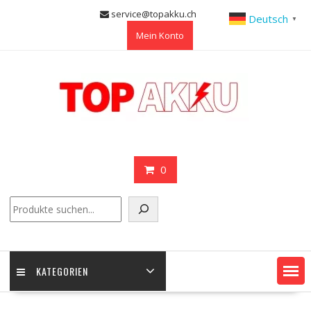
Skip
service@topakku.ch
Deutsch
▼
to
Mein Konto
content
0
Suchen
KATEGORIEN