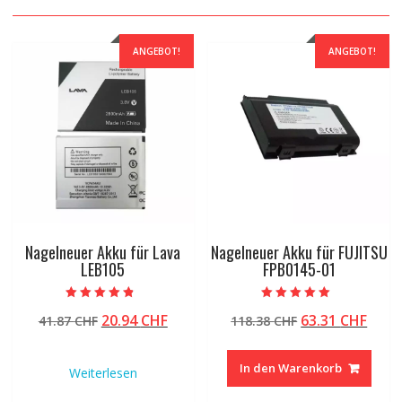
ANGEBOT!
ANGEBOT!
Nagelneuer Akku für Lava
Nagelneuer Akku für FUJITSU
LEB105
FPB0145-01
Bewertet mit
Bewertet mit
Ursprünglicher
Aktueller
Ursprüngliche
Aktu
20.94
CHF
63.31
CHF
41.87
CHF
118.38
CHF
4.50
5.00
von 5
von 5
Preis
Preis
Preis
Preis
war:
ist:
war:
ist:
In den Warenkorb
Weiterlesen
41.87 CHF
20.94 CHF.
118.38 CHF
63.31