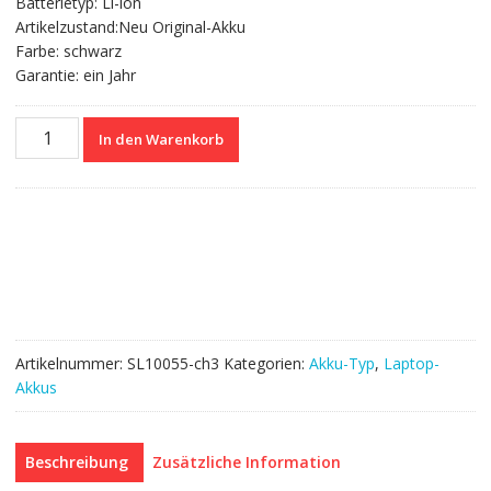
Batterietyp: Li-ion
Artikelzustand:Neu Original-Akku
Farbe: schwarz
Garantie: ein Jahr
Nagelneuer
In den Warenkorb
Akku
für
TOSHIBA
PA5186U-
1BRS
Menge
Artikelnummer:
SL10055-ch3
Kategorien:
Akku-Typ
,
Laptop-
Akkus
Beschreibung
Zusätzliche Information