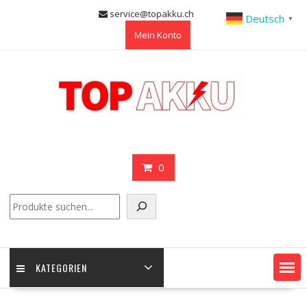
Skip
service@topakku.ch
Deutsch
▼
to
Mein Konto
content
0
Suchen
KATEGORIEN