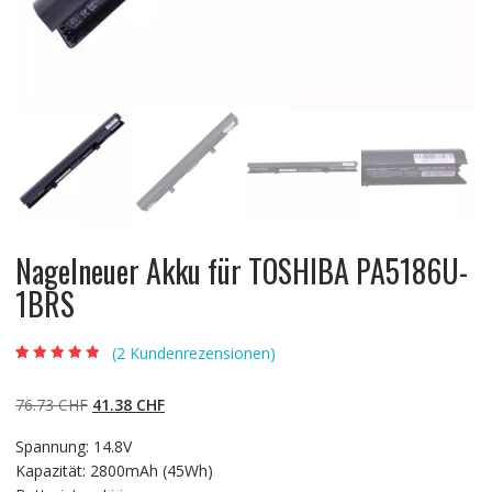
Nagelneuer Akku für TOSHIBA PA5186U-
1BRS
(
2
Kundenrezensionen)
Bewertet mit
2
4.50
von 5,
basierend auf
Ursprünglicher
Aktueller
76.73
CHF
41.38
CHF
Kundenbewert
ungen
Preis
Preis
Spannung: 14.8V
war:
ist:
Kapazität: 2800mAh (45Wh)
76.73 CHF
41.38 CHF.