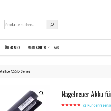
Suchen
ÜBER UNS
MEIN KONTO
FAQ
ellite C55D Series
Nagelneuer Akku fü
(
2
Kundenrezensi
Bewertet mit
2