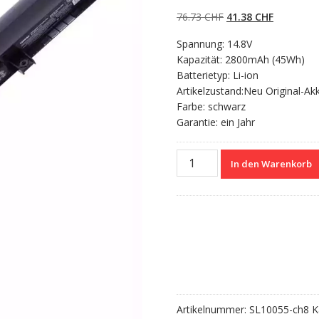
4.50
von 5,
basierend auf
Ursprünglicher
Aktueller
76.73
CHF
41.38
CHF
Kundenbewert
ungen
Preis
Preis
Spannung: 14.8V
war:
ist:
Kapazität: 2800mAh (45Wh)
76.73 CHF
41.38 CHF
Batterietyp: Li-ion
Artikelzustand:Neu Original-Ak
Farbe: schwarz
Garantie: ein Jahr
Nagelneuer
In den Warenkorb
Akku
für
TOSHIBA
Satellite
C55D
Series
Menge
Artikelnummer:
SL10055-ch8
K