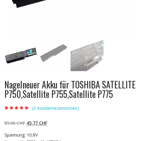
Nagelneuer Akku für TOSHIBA SATELLITE
P750,Satellite P755,Satellite P775
(
2
Kundenrezensionen)
Bewertet mit
2
5.00
von 5,
basierend auf
Ursprünglicher
Aktueller
85.06
CHF
45.77
CHF
Kundenbewertun
gen
Preis
Preis
Spannung: 10.8V
war:
ist: