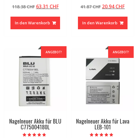
Bewertet mit
Bewertet mit
Ursprünglicher
Aktueller
Ursprünglicher
Aktue
63.31
CHF
20.94
CHF
118.38
CHF
41.87
CHF
5.00
5.00
von 5
von 5
Preis
Preis
Preis
Preis
war:
ist:
war:
ist:
In den Warenkorb
In den Warenkorb
118.38 CHF
63.31 CHF.
41.87 CHF
20.94
ANGEBOT!
ANGEBOT!
Nagelneuer Akku für BLU
Nagelneuer Akku für Lava
C775004180L
LEB-101