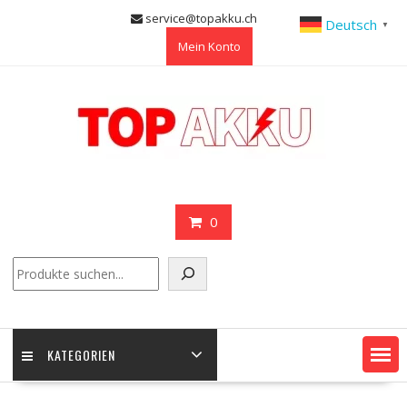
Skip
service@topakku.ch
Deutsch
▼
to
Mein Konto
content
0
Suchen
KATEGORIEN