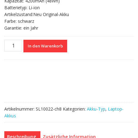
Kapazität: 4200mAh (48Wh)
85.06 CHF
45.77 CHF.
Batterietyp: Li-ion
Artikelzustand:Neu Original-Akku
Farbe: schwarz
Garantie: ein Jahr
Nagelneuer
In den Warenkorb
Akku
für
TOSHIBA
SATELLITE
P750,Satellite
P755,Satellite
P775
Menge
Artikelnummer:
SL10022-ch8
Kategorien:
Akku-Typ
,
Laptop-
Akkus
Beschreibung
Zusätzliche Information