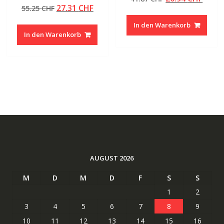
Bewertet mit
von 5
Ursprünglicher
Aktueller
27.31
CHF
55.25
CHF
Preis
Preis
5.00
von 5
Preis
Preis
war:
ist:
In den Warenkorb
war:
ist:
41.87 CHF
20.94
In den Warenkorb
55.25 CHF
27.31 CHF.
AUGUST 2026
M
D
M
D
F
S
S
1
2
3
4
5
6
7
8
9
10
11
12
13
14
15
16