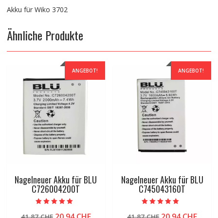
Akku für Wiko 3702
Ähnliche Produkte
ANGEBOT!
ANGEBOT!
Nagelneuer Akku für BLU
Nagelneuer Akku für BLU
C726004200T
C745043160T
Bewertet mit
Bewertet mit
Ursprünglicher
Aktueller
Ursprünglicher
Aktue
20.94
CHF
20.94
CHF
41.87
CHF
41.87
CHF
5.00
4.50