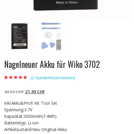
Nagelneuer Akku für Wiko 3702
(
2
Kundenrezensionen)
Bewertet mit
2
5.00
von 5,
basierend auf
Ursprünglicher
Aktueller
43.03
CHF
21.49
CHF
Kundenbewertun
gen
Preis
Preis
inkl.Akku&Profi Kit Tool Set
war:
ist:
Spannung:3.7V
43.03 CHF
21.49 CHF.
Kapazität:2000mAh(7.4Wh)
Batterietyp: Li-ion
Artikelzustand:Neu Original-Akku