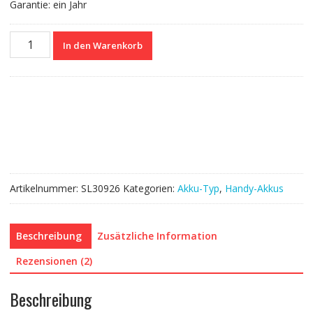
Garantie: ein Jahr
Nagelneuer
In den Warenkorb
Akku
für
Wiko
3702
Menge
Artikelnummer:
SL30926
Kategorien:
Akku-Typ
,
Handy-Akkus
Beschreibung
Zusätzliche Information
Rezensionen (2)
Beschreibung