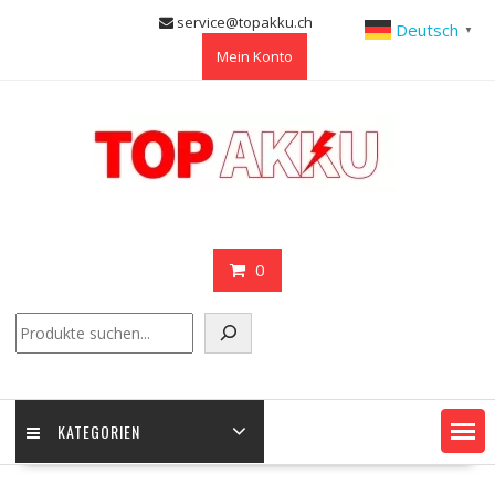
Skip
service@topakku.ch
Deutsch
▼
to
Mein Konto
content
0
Suchen
KATEGORIEN